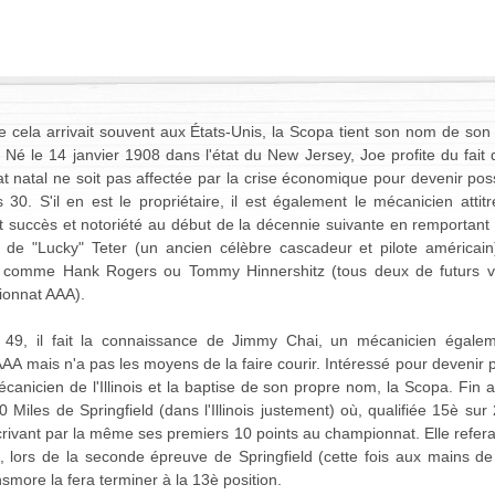
cela arrivait souvent aux États-Unis, la Scopa tient son nom de son p
 Né le 14 janvier 1908 dans l'état du New Jersey, Joe profite du fait
at natal ne soit pas affectée par la crise économique pour devenir po
 30. S'il en est le propriétaire, il est également le mécanicien atti
t succès et notoriété au début de la décennie suivante en remportant 
e de "Lucky" Teter (un ancien célèbre cascadeur et pilote américain
s comme Hank Rogers ou Tommy Hinnershitz (tous deux de futurs v
onnat AAA).
é 49, il fait la connaissance de Jimmy Chai, un mécanicien égale
A mais n'a pas les moyens de la faire courir. Intéressé pour devenir p
canicien de l'Illinois et la baptise de son propre nom, la Scopa. Fin a
Miles de Springfield (dans l'Illinois justement) où, qualifiée 15è sur
rivant par la même ses premiers 10 points au championnat. Elle refera 
 lors de la seconde épreuve de Springfield (cette fois aux mains de 
more la fera terminer à la 13è position.