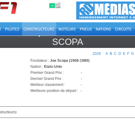
OFF
ON
SCOPA
2026
A
B
C
D
E
F
G
Fondateur :
Joe Scopa (1908-1980)
Nation :
Etats-Unis
Premier Grand Prix :
-
Dernier Grand Prix :
-
Meilleur classement :
-
Meilleure position de départ :
-
tructeurs)