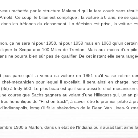
uveau rachetée par la structure Malamud qui la fera courir sans résu
old. Ce coup, le bilan est compliqué : la voiture a 8 ans, ne se quali
it dans les tréfonds du classement. La décision est prise, la voiture 
 non, ça ne sera ni pour 1958, ni pour 1959 mais en 1960 qu'un certain
d'aligner la Scopa aux 100 Miles de Trenton. Mais aux mains d'un pil
ns ne pourra bien sûr pas de qualifier. De cet instant elle sera rangée
 pas parce qu'il a vendu sa voiture en 1951 qu'il va se retirer des c
e chef-mécanicien pour lequel il excellait. Il sera ainsi en charge, n
8è) à Indy 500. Le plus beau est qu'il sera aussi le chef-mécanicien d
une course que Sachs gagnera au volant d'une Hillegass qui, un an plus 
 très honorifique de "First on track", à savoir être le premier pilote à p
d'Indianapolis, lorsqu'il fit le shakedown de la Dean Van Lines-Kuzm
mbre 1980 à Marlon, dans un état de l'Indiana où il aurait tant aimé fair