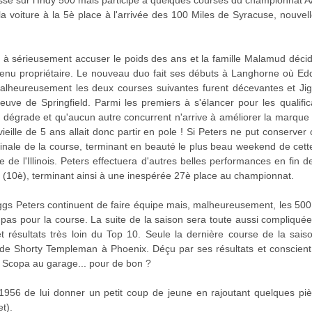
asse sur l'Indy 500 mais participe à quelques courses du championnat 
e la voiture à la 5è place à l'arrivée des 100 Miles de Syracuse, nouv
à sérieusement accuser le poids des ans et la famille Malamud décid
venu propriétaire. Le nouveau duo fait ses débuts à Langhorne où Eddi
alheureusement les deux courses suivantes furent décevantes et Jig
reuve de Springfield. Parmi les premiers à s'élancer pour les qualific
e dégrade et qu'aucun autre concurrent n'arrive à améliorer la marque
eille de 5 ans allait donc partir en pole ! Si Peters ne put conserver 
inale de la course, terminant en beauté le plus beau weekend de cette
le de l'Illinois. Peters effectuera d'autres belles performances en fi
 (10è), terminant ainsi à une inespérée 27è place au championnat.
gs Peters continuent de faire équipe mais, malheureusement, les 500 
 pas pour la course. La suite de la saison sera toute aussi compliquée
t résultats très loin du Top 10. Seule la dernière course de la sais
 de Shorty Templeman à Phoenix. Déçu par ses résultats et conscient 
a Scopa au garage... pour de bon ?
 1956 de lui donner un petit coup de jeune en rajoutant quelques piè
et).