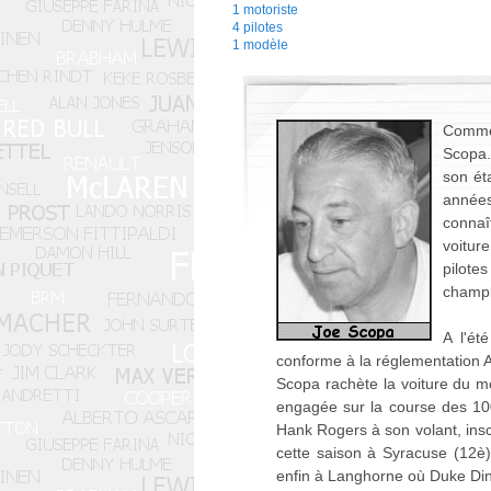
1 motoriste
4 pilotes
1 modèle
Comme 
Scopa.
son ét
années
connaî
voitur
pilote
champi
A l'ét
conforme à la réglementation AA
Scopa rachète la voiture du mé
engagée sur la course des 100 
Hank Rogers à son volant, insc
cette saison à Syracuse (12è),
enfin à Langhorne où Duke Dins