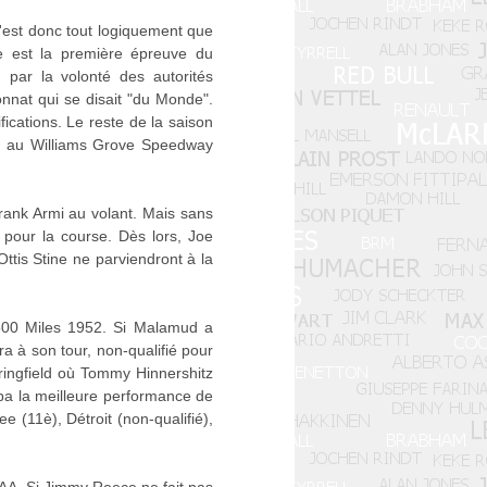
 C'est donc tout logiquement que
se est la première épreuve du
ar la volonté des autorités
nnat qui se disait "du Monde".
fications. Le reste de la saison
ée, au Williams Grove Speedway
rank Armi au volant. Mais sans
 pour la course. Dès lors, Joe
ttis Stine ne parviendront à la
500 Miles 1952. Si Malamud a
era à son tour, non-qualifié pour
pringfield où Tommy Hinnershitz
copa la meilleure performance de
e (11è), Détroit (non-qualifié),