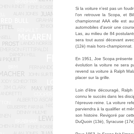
Si la voiture n'est pas un foud
l'on retrouve la Scopa, et B
championnat AAA elle est a
automobiles d'avoir une cours
Las, au milieu de 84 postulants
sera tout aussi décevant avec
(12è) mais hors-championnat.
En 1951, Joe Scopa présente d
évolution la voiture ne sera 
revend sa voiture à Ralph Mala
placer sur la grille.
Loin d'être découragé, Ralp
connu le succès dans les discipl
l'épreuve-reine. La voiture re
parviendra à la qualifier et mê
son histoire. Revigoré par cett
DuQuoin (13è), Syracuse (17è