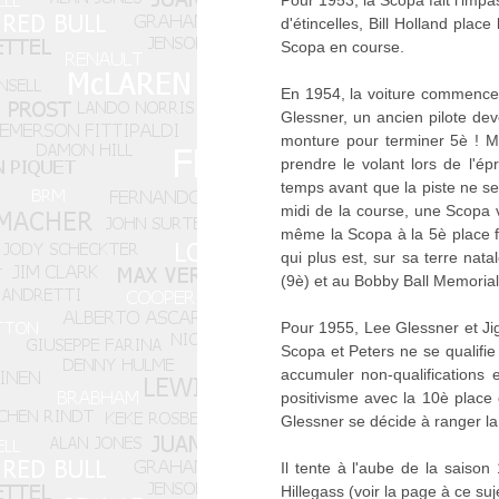
Pour 1953, la Scopa fait l'imp
d'étincelles, Bill Holland plac
Scopa en course.
En 1954, la voiture commence 
Glessner, un ancien pilote de
monture pour terminer 5è ! M
prendre le volant lors de l'ép
temps avant que la piste ne s
midi de la course, une Scopa vi
même la Scopa à la 5è place f
qui plus est, sur sa terre nata
(9è) et au Bobby Ball Memorial
Pour 1955, Lee Glessner et Jig
Scopa et Peters ne se qualifie
accumuler non-qualifications e
positivisme avec la 10è place
Glessner se décide à ranger l
Il tente à l'aube de la saison
Hillegass (voir la page à ce suj