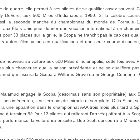
re de guerre, elle permet à ses pilotes de se qualifier assez souvent.
illy DeVore, aux 500 Miles d'Indianapolis 1950. Si la célèbre cour
ussi la seconde manche du championnat du monde de Formule 1, p
e aux États-Unis pour donner une vocation international à un champio
 pour 33 places sur la grille, la Scopa ne franchit pas le cap des quali
 5 autres éliminations en qualifications et une seule course disput
e nouveau sa voiture aux 500 Miles d'Indianapolis, cette fois avec F
pas plus chanceuse que la saison précédente et ne se qualifiera pas
mud qui inscrira la Scopa à Williams Grove où ni George Connor, ni O
h Malamud engage la Scopa (désormais sans son propriétaire) aux 
ines inférieures, il ne fera pas de miracle et son pilote, Ottis Stine, s
fera une apparition dans le championnat AAA trois mois plus tard à S
me à terminer 9è (sur 13 pilotes qui rallieront l'arrivée) offrant à la S
e performance, la voiture ira ensuite à Bob Scott qui courra à Milwauke
).