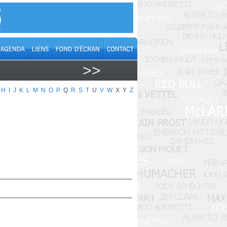
>>
H
I
J
K
L
M
N
O
P
Q
R
S
T
U
V
W
X
Y
Z