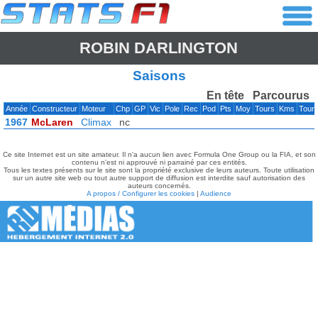
ROBIN DARLINGTON
Saisons
En tête
Parcourus
Année
Constructeur
Moteur
Chp
GP
Vic
Pole
Rec
Pod
Pts
Moy
Tours
Kms
Tour
1967
McLaren
Climax
nc
Ce site Internet est un site amateur. Il n'a aucun lien avec Formula One Group ou la FIA, et son
contenu n'est ni approuvé ni parrainé par ces entités.
Tous les textes présents sur le site sont la propriété exclusive de leurs auteurs. Toute utilisation
sur un autre site web ou tout autre support de diffusion est interdite sauf autorisation des
auteurs concernés.
A propos / Configurer les cookies
|
Audience