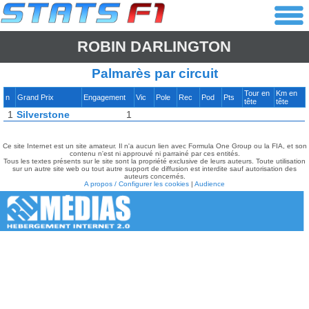
ROBIN DARLINGTON
Palmarès par circuit
Tour en
Km en
n
Grand Prix
Engagement
Vic
Pole
Rec
Pod
Pts
tête
tête
1
Silverstone
1
Ce site Internet est un site amateur. Il n'a aucun lien avec Formula One Group ou la FIA, et son
contenu n'est ni approuvé ni parrainé par ces entités.
Tous les textes présents sur le site sont la propriété exclusive de leurs auteurs. Toute utilisation
sur un autre site web ou tout autre support de diffusion est interdite sauf autorisation des
auteurs concernés.
A propos / Configurer les cookies
|
Audience