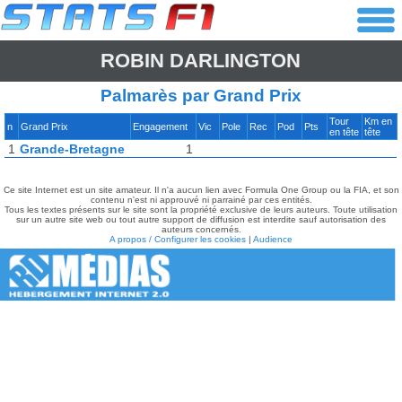
ROBIN DARLINGTON
Palmarès par Grand Prix
Tour
Km en
n
Grand Prix
Engagement
Vic
Pole
Rec
Pod
Pts
en tête
tête
1
Grande-Bretagne
1
Ce site Internet est un site amateur. Il n'a aucun lien avec Formula One Group ou la FIA, et son
contenu n'est ni approuvé ni parrainé par ces entités.
Tous les textes présents sur le site sont la propriété exclusive de leurs auteurs. Toute utilisation
sur un autre site web ou tout autre support de diffusion est interdite sauf autorisation des
auteurs concernés.
A propos / Configurer les cookies
|
Audience