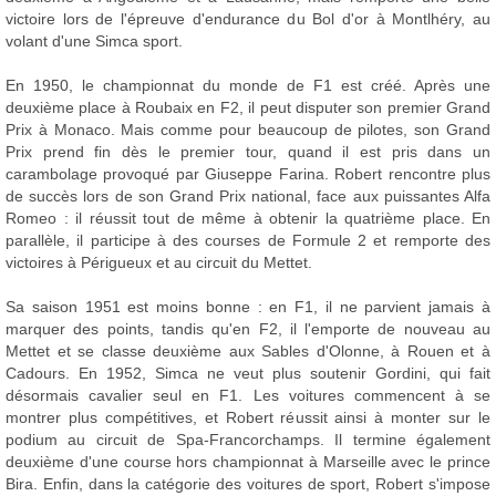
victoire lors de l'épreuve d'endurance du Bol d'or à Montlhéry, au
volant d'une Simca sport.
En 1950, le championnat du monde de F1 est créé. Après une
deuxième place à Roubaix en F2, il peut disputer son premier Grand
Prix à Monaco. Mais comme pour beaucoup de pilotes, son Grand
Prix prend fin dès le premier tour, quand il est pris dans un
carambolage provoqué par Giuseppe Farina. Robert rencontre plus
de succès lors de son Grand Prix national, face aux puissantes Alfa
Romeo : il réussit tout de même à obtenir la quatrième place. En
parallèle, il participe à des courses de Formule 2 et remporte des
victoires à Périgueux et au circuit du Mettet.
Sa saison 1951 est moins bonne : en F1, il ne parvient jamais à
marquer des points, tandis qu'en F2, il l'emporte de nouveau au
Mettet et se classe deuxième aux Sables d'Olonne, à Rouen et à
Cadours. En 1952, Simca ne veut plus soutenir Gordini, qui fait
désormais cavalier seul en F1. Les voitures commencent à se
montrer plus compétitives, et Robert réussit ainsi à monter sur le
podium au circuit de Spa-Francorchamps. Il termine également
deuxième d'une course hors championnat à Marseille avec le prince
Bira. Enfin, dans la catégorie des voitures de sport, Robert s'impose