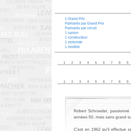
1 Grand Prix
Palmarès par Grand Prix
Palmarès par circuit
1 saison
1 constructeur
1 motoriste
1 modèle
1
2
3
4
5
6
7
8
9
1
2
3
4
5
6
7
8
9
Robert Schroeder, passionné d
années 50, mais sans grand s
C'est en 1962 qu'il effectue