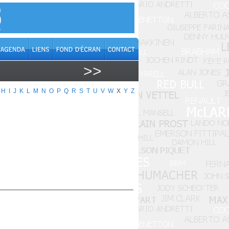
>>
H
I
J
K
L
M
N
O
P
Q
R
S
T
U
V
W
X
Y
Z