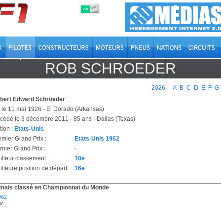
OFF
ON
ROB SCHROEDER
2026
A
B
C
D
E
F
G
bert Edward Schroeder
 le 11 mai 1926 - El Dorado (Arkansas)
cédé le 3 décembre 2011 - 85 ans - Dallas (Texas)
tion :
Etats-Unis
emier Grand Prix :
Etats-Unis 1962
rnier Grand Prix :
-
illeur classement :
10e
lleure position de départ :
16e
mais classé en Championnat du Monde
962
nc