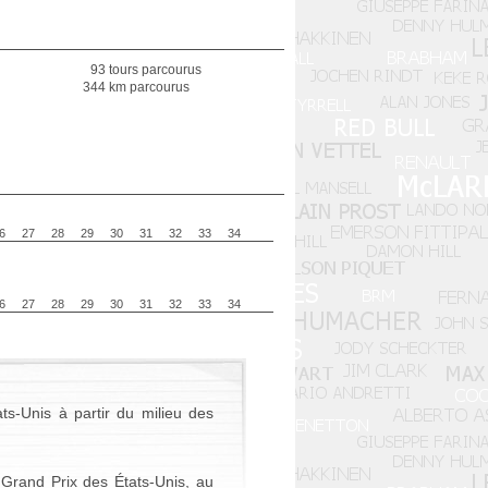
93 tours parcourus
344 km parcourus
6
27
28
29
30
31
32
33
34
6
27
28
29
30
31
32
33
34
ts-Unis à partir du milieu des
Grand Prix des États-Unis, au