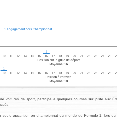
1 engagement hors Championnat
1
10
11
12
13
14
15
16
17
18
19
20
21
22
23
24
25
2
Position sur la grille de départ
Moyenne: 16
1
10
11
12
13
14
15
16
17
18
19
20
21
22
23
24
25
2
Position à l'arrivée
Moyenne: 10
e voitures de sport, participe à quelques courses sur piste aux Éta
uccès.
 sa seule apparition en championnat du monde de Formule 1, lors du 