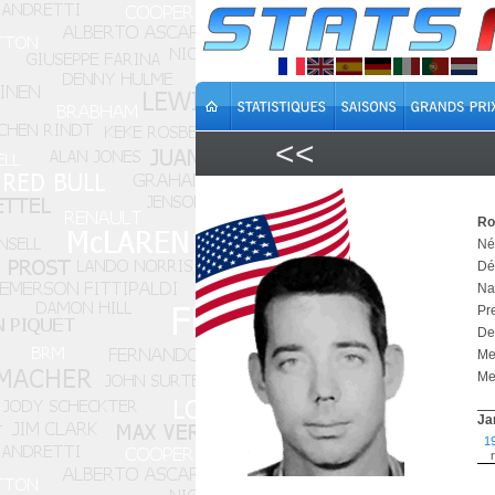
<<
Ro
Né
Dé
Na
Pr
De
Me
Mei
Ja
1