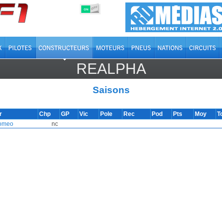
OFF
ON
REALPHA
Saisons
r
Chp
GP
Vic
Pole
Rec
Pod
Pts
Moy
T
Romeo
nc