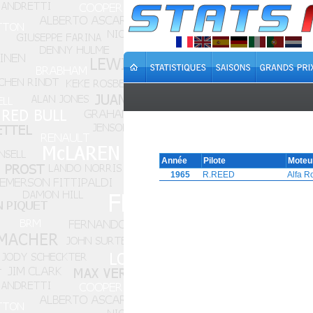
Année
Pilote
Moteu
1965
R.REED
Alfa 