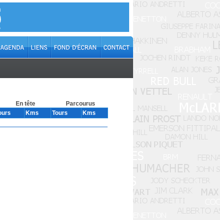
En tête
Parcourus
ours
Kms
Tours
Kms