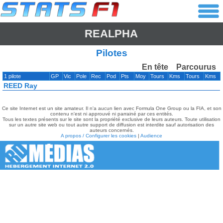
REALPHA
Pilotes
En tête
Parcourus
1 pilote
GP
Vic
Pole
Rec
Pod
Pts
Moy
Tours
Kms
Tours
Kms
REED Ray
Ce site Internet est un site amateur. Il n'a aucun lien avec Formula One Group ou la FIA, et son
contenu n'est ni approuvé ni parrainé par ces entités.
Tous les textes présents sur le site sont la propriété exclusive de leurs auteurs. Toute utilisation
sur un autre site web ou tout autre support de diffusion est interdite sauf autorisation des
auteurs concernés.
A propos / Configurer les cookies
|
Audience