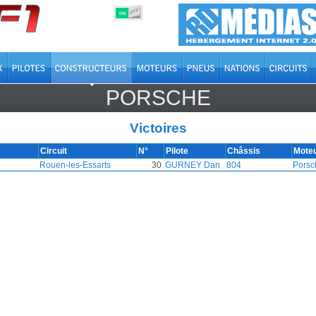
OFF
ON
PORSCHE
Victoires
Circuit
N°
Pilote
Châssis
Mote
Rouen-les-Essarts
30
GURNEY Dan
804
Porsc