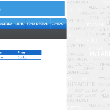
ur
Pneu
he
Dunlop