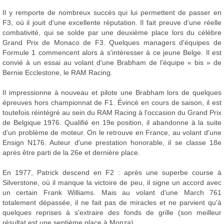
Il y remporte de nombreux succès qui lui permettent de passer en
F3, où il jouit d'une excellente réputation. Il fait preuve d'une réelle
combativité, qui se solde par une deuxième place lors du célèbre
Grand Prix de Monaco de F3. Quelques managers d'équipes de
Formule 1 commencent alors à s'intéresser à ce jeune Belge. Il est
convié à un essai au volant d'une Brabham de l'équipe « bis » de
Bernie Ecclestone, le RAM Racing.
Il impressionne à nouveau et pilote une Brabham lors de quelques
épreuves hors championnat de F1. Évincé en cours de saison, il est
toutefois réintégré au sein du RAM Racing à l'occasion du Grand Prix
de Belgique 1976. Qualifié en 19e position, il abandonne à la suite
d'un problème de moteur. On le retrouve en France, au volant d'une
Ensign N176. Auteur d'une prestation honorable, il se classe 18e
après être parti de la 26e et dernière place.
En 1977, Patrick descend en F2 : après une superbe course à
Silverstone, où il manque la victoire de peu, il signe un accord avec
un certain Frank Williams. Mais au volant d'une March 761
totalement dépassée, il ne fait pas de miracles et ne parvient qu'à
quelques reprises à s'extraire des fonds de grille (son meilleur
résultat est une septième place à Monza).