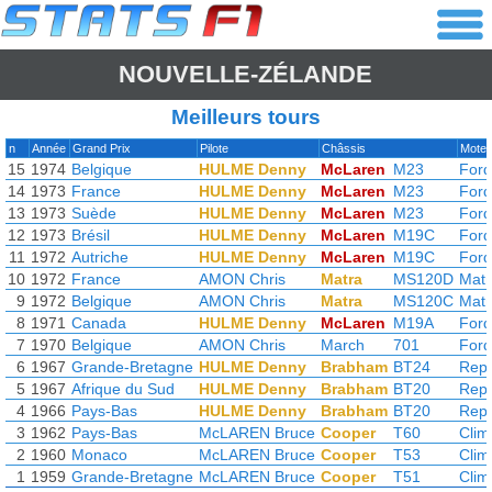
NOUVELLE-ZÉLANDE
Meilleurs tours
n
Année
Grand Prix
Pilote
Châssis
Moteu
15
1974
Belgique
HULME Denny
McLaren
M23
Ford
14
1973
France
HULME Denny
McLaren
M23
Ford
13
1973
Suède
HULME Denny
McLaren
M23
Ford
12
1973
Brésil
HULME Denny
McLaren
M19C
Ford
11
1972
Autriche
HULME Denny
McLaren
M19C
Ford
10
1972
France
AMON Chris
Matra
MS120D
Matr
9
1972
Belgique
AMON Chris
Matra
MS120C
Matr
8
1971
Canada
HULME Denny
McLaren
M19A
Ford
7
1970
Belgique
AMON Chris
March
701
Ford
6
1967
Grande-Bretagne
HULME Denny
Brabham
BT24
Rep
5
1967
Afrique du Sud
HULME Denny
Brabham
BT20
Rep
4
1966
Pays-Bas
HULME Denny
Brabham
BT20
Rep
3
1962
Pays-Bas
McLAREN Bruce
Cooper
T60
Clim
2
1960
Monaco
McLAREN Bruce
Cooper
T53
Clim
1
1959
Grande-Bretagne
McLAREN Bruce
Cooper
T51
Clim