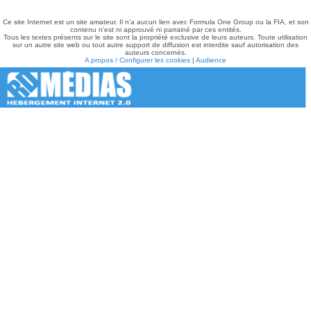
Ce site Internet est un site amateur. Il n'a aucun lien avec Formula One Group ou la FIA, et son
contenu n'est ni approuvé ni parrainé par ces entités.
Tous les textes présents sur le site sont la propriété exclusive de leurs auteurs. Toute utilisation
sur un autre site web ou tout autre support de diffusion est interdite sauf autorisation des
auteurs concernés.
A propos / Configurer les cookies
|
Audience