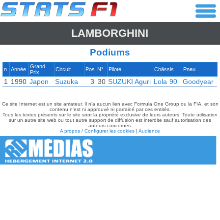
LAMBORGHINI
Podiums
Grand
n
Année
Circuit
Pos
N°
Pilote
Châssis
Pneu
Prix
1
1990
Japon
Suzuka
3
30
SUZUKI Aguri
Lola
90
Goodyear
Ce site Internet est un site amateur. Il n'a aucun lien avec Formula One Group ou la FIA, et son
contenu n'est ni approuvé ni parrainé par ces entités.
Tous les textes présents sur le site sont la propriété exclusive de leurs auteurs. Toute utilisation
sur un autre site web ou tout autre support de diffusion est interdite sauf autorisation des
auteurs concernés.
A propos / Configurer les cookies
|
Audience