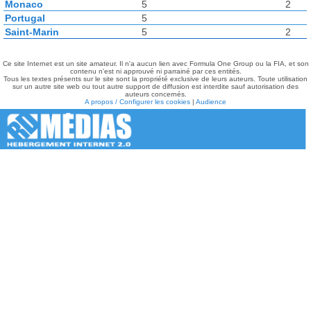
Monaco
5
2
Portugal
5
Saint-Marin
5
2
Ce site Internet est un site amateur. Il n'a aucun lien avec Formula One Group ou la FIA, et son
contenu n'est ni approuvé ni parrainé par ces entités.
Tous les textes présents sur le site sont la propriété exclusive de leurs auteurs. Toute utilisation
sur un autre site web ou tout autre support de diffusion est interdite sauf autorisation des
auteurs concernés.
A propos / Configurer les cookies
|
Audience