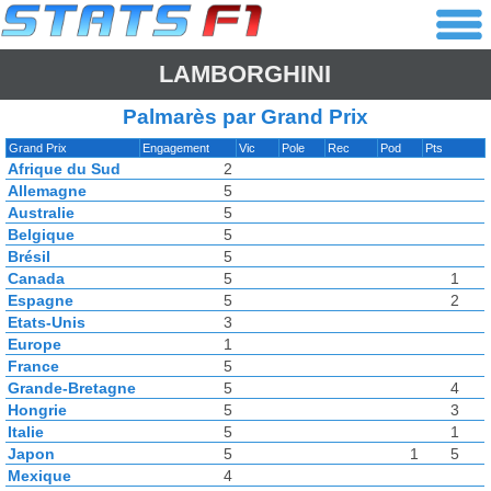
LAMBORGHINI
Palmarès par Grand Prix
Grand Prix
Engagement
Vic
Pole
Rec
Pod
Pts
Afrique du Sud
2
Allemagne
5
Australie
5
Belgique
5
Brésil
5
Canada
5
1
Espagne
5
2
Etats-Unis
3
Europe
1
France
5
Grande-Bretagne
5
4
Hongrie
5
3
Italie
5
1
Japon
5
1
5
Mexique
4