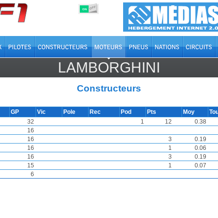
OFF
ON
LAMBORGHINI
Constructeurs
GP
Vic
Pole
Rec
Pod
Pts
Moy
To
32
1
12
0.38
16
16
3
0.19
16
1
0.06
16
3
0.19
15
1
0.07
6