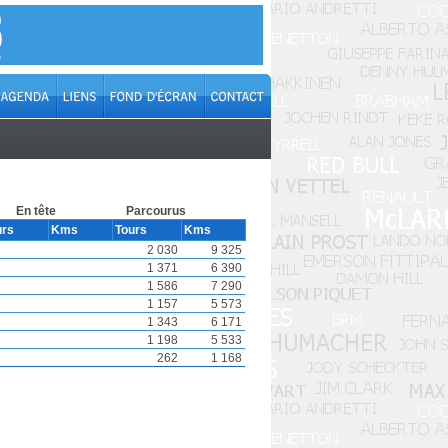
En tête
Parcourus
urs
Kms
Tours
Kms
2 030
9 325
1 371
6 390
1 586
7 290
1 157
5 573
1 343
6 171
1 198
5 533
262
1 168