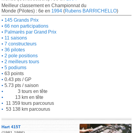
Meilleur classement en Championnat du
Monde (Pilotes) : 6e en
1994
(
Rubens BARRICHELLO
)
145 Grands Prix
66 non participations
Palmarès par Grand Prix
11 saisons
7 constructeurs
36 pilotes
2 pole positions
2 meilleurs tours
5 podiums
63 points
0.43 pts / GP
5.73 pts / saison
3 tours en tête
13 km en tête
11 359 tours parcourus
53 138 km parcourus
Hart 415T
(1981-1986)