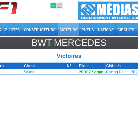
OFF
ON
BWT MERCEDES
Victoires
rix
Circuit
N°
Pilote
Châssis
Sakhir
11
PEREZ Sergio
Racing Point
RP2