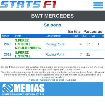
BWT MERCEDES
Saisons
En tête
Parcourus
Année
Pilote
Constructeur
Chp
GP
Vic
Pol
S.PEREZ
2020
L.STROLL
Racing Point
4
17
1
N.HULKENBERG
S.PEREZ
2019
Racing Point
7
21
L.STROLL
Ce site Internet est un site amateur. Il n'a aucun lien avec Formula One Group ou la FIA, et son
contenu n'est ni approuvé ni parrainé par ces entités.
Tous les textes présents sur le site sont la propriété exclusive de leurs auteurs. Toute utilisation
sur un autre site web ou tout autre support de diffusion est interdite sauf autorisation des
auteurs concernés.
A propos / Configurer les cookies
|
Audience