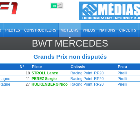
OFF
ON
BWT MERCEDES
Grands Prix non disputés
N°
Pilote
Châssis
Pneu
18
STROLL Lance
Racing Point
RP20
Pirelli
etagne
11
PEREZ Sergio
Racing Point
RP20
Pirelli
etagne
27
HULKENBERG Nico
Racing Point
RP20
Pirelli