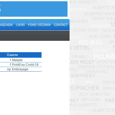
Course
f
Malade
f
Positif au Covid-19
np
Embrayage