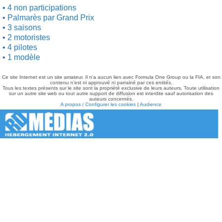
4 non participations
Palmarès par Grand Prix
3 saisons
2 motoristes
4 pilotes
1 modèle
Ce site Internet est un site amateur. Il n'a aucun lien avec Formula One Group ou la FIA, et son
contenu n'est ni approuvé ni parrainé par ces entités.
Tous les textes présents sur le site sont la propriété exclusive de leurs auteurs. Toute utilisation
sur un autre site web ou tout autre support de diffusion est interdite sauf autorisation des
auteurs concernés.
A propos / Configurer les cookies
|
Audience