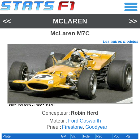
<<
MCLAREN
>>
McLaren
M7C
Les autres modèles
Concepteur :
Robin Herd
Moteur :
Ford Cosworth
Pneu :
Firestone
,
Goodyear
Pilote
GP
Vic
Pole
Rec
Pod
Pts