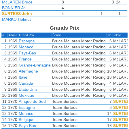
McLAREN Bruce
8
3
24
BONNIER Jo
4
SURTEES John
4
1
1
MARKO Helmut
Grands Prix
n
Année
Grand Prix
Écurie
N°
Pilote
1
1969
Espagne
Bruce McLaren Motor Racing
6
McLARE
2
1969
Monaco
Bruce McLaren Motor Racing
4
McLARE
3
1969
Pays-Bas
Bruce McLaren Motor Racing
6
McLARE
4
1969
France
Bruce McLaren Motor Racing
5
McLARE
5
1969
Grande-Bretagne
Bruce McLaren Motor Racing
6
McLARE
6
1969
Allemagne
Bruce McLaren Motor Racing
10
McLARE
7
1969
Italie
Bruce McLaren Motor Racing
18
McLARE
8
1969
Canada
Bruce McLaren Motor Racing
4
McLARE
9
1969
Etats-Unis
Bruce McLaren Motor Racing
6
McLARE
10
1969
Mexique
Bruce McLaren Motor Racing
6
McLARE
11
1970
Afrique du Sud
Team Surtees
7
SURTEE
12
1970
Espagne
Team Surtees
8
SURTEE
13
1970
Monaco
Team Surtees
14
SURTEE
14
1970
Belgique
Team Surtees
17
SURTEE
15
1970
Pays-Bas
Team Surtees
16
SURTEE