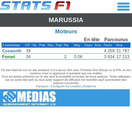
MARUSSIA
Moteurs
En tête
Parcourus
2 motoristes
GP
Vic
Pole
Rec
Pod
Pts
Moy
Tours
Kms
Tours
Kms
Cosworth
39
4 259
21 787
Ferrari
34
2
0.06
3 434
17 213
Ce site Internet est un site amateur. Il n'a aucun lien avec Formula One Group ou la FIA, et son
contenu n'est ni approuvé ni parrainé par ces entités.
Tous les textes présents sur le site sont la propriété exclusive de leurs auteurs. Toute utilisation
sur un autre site web ou tout autre support de diffusion est interdite sauf autorisation des
auteurs concernés.
A propos / Configurer les cookies
|
Audience