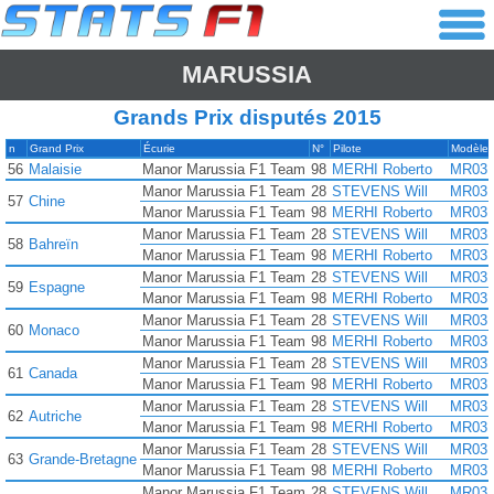
MARUSSIA
Grands Prix disputés 2015
n
Grand Prix
Écurie
N°
Pilote
Modèle
56
Malaisie
Manor Marussia F1 Team
98
MERHI Roberto
MR03
Manor Marussia F1 Team
28
STEVENS Will
MR03
57
Chine
Manor Marussia F1 Team
98
MERHI Roberto
MR03
Manor Marussia F1 Team
28
STEVENS Will
MR03
58
Bahreïn
Manor Marussia F1 Team
98
MERHI Roberto
MR03
Manor Marussia F1 Team
28
STEVENS Will
MR03
59
Espagne
Manor Marussia F1 Team
98
MERHI Roberto
MR03
Manor Marussia F1 Team
28
STEVENS Will
MR03
60
Monaco
Manor Marussia F1 Team
98
MERHI Roberto
MR03
Manor Marussia F1 Team
28
STEVENS Will
MR03
61
Canada
Manor Marussia F1 Team
98
MERHI Roberto
MR03
Manor Marussia F1 Team
28
STEVENS Will
MR03
62
Autriche
Manor Marussia F1 Team
98
MERHI Roberto
MR03
Manor Marussia F1 Team
28
STEVENS Will
MR03
63
Grande-Bretagne
Manor Marussia F1 Team
98
MERHI Roberto
MR03
Manor Marussia F1 Team
28
STEVENS Will
MR03