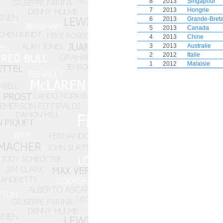
8
2013
Singapour
7
2013
Hongrie
6
2013
Grande-Bret
5
2013
Canada
4
2013
Chine
3
2013
Australie
2
2012
Italie
1
2012
Malaisie