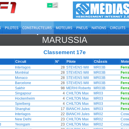
OFF
ON
MARUSSIA
Classement 17e
Circuit
N°
Pilote
Châssis
Mote
Interlagos
28
STEVENS Will
MR03B
Ferra
Montréal
28
STEVENS Will
MR03B
Ferra
Monaco
28
STEVENS Will
MR03B
Ferra
Barcelone
28
STEVENS Will
MR03B
Ferra
Sakhir
98
MERHI Roberto
MR03B
Ferra
Singapour
4
CHILTON Max
MR03
Ferra
Hockenheim
4
CHILTON Max
MR03
Ferra
Spielberg
4
CHILTON Max
MR03
Ferra
Shanghai
17
BIANCHI Jules
MR03
Ferra
Interlagos
22
BIANCHI Jules
MR02
Cosw
New Delhi
23
CHILTON Max
MR02
Cosw
d
Yeongam
23
CHILTON Max
MR02
Cosw