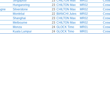
Singapour
23
CHILTON Max
MR02
Cosw
Hungaroring
23
CHILTON Max
MR02
Cosw
agne
Silverstone
23
CHILTON Max
MR02
Cosw
Montréal
22
BIANCHI Jules
MR02
Cosw
Shanghai
23
CHILTON Max
MR02
Cosw
Melbourne
23
CHILTON Max
MR02
Cosw
Monza
24
GLOCK Timo
MR01
Cosw
Kuala Lumpur
24
GLOCK Timo
MR01
Cosw