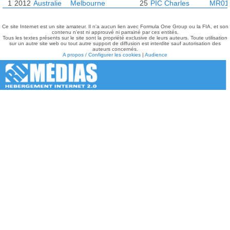
1
2012
Australie
Melbourne
25
PIC Charles
MR01
Ce site Internet est un site amateur. Il n'a aucun lien avec Formula One Group ou la FIA, et son
contenu n'est ni approuvé ni parrainé par ces entités.
Tous les textes présents sur le site sont la propriété exclusive de leurs auteurs. Toute utilisation
sur un autre site web ou tout autre support de diffusion est interdite sauf autorisation des
auteurs concernés.
A propos / Configurer les cookies
|
Audience