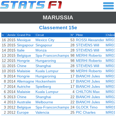
MARUSSIA
Classement 15e
n
Année
Grand Prix
Circuit
N°
Pilote
Châssi
16
2015
Mexique
Mexico City
53
ROSSI Alexander
MR03
15
2015
Singapour
Singapour
28
STEVENS Will
MR03
14
2015
Italie
Monza
28
STEVENS Will
MR03
13
2015
Belgique
Spa-Francorchamps
98
MERHI Roberto
MR03
12
2015
Hongrie
Hungaroring
98
MERHI Roberto
MR03
11
2015
Chine
Shanghai
28
STEVENS Will
MR03
10
2015
Malaisie
Kuala Lumpur
98
MERHI Roberto
MR03
9
2014
Hongrie
Hungaroring
17
BIANCHI Jules
MR03
8
2014
Allemagne
Hockenheim
17
BIANCHI Jules
MR03
7
2014
Autriche
Spielberg
17
BIANCHI Jules
MR03
6
2014
Malaisie
Kuala Lumpur
4
CHILTON Max
MR03
5
2013
Chine
Shanghai
22
BIANCHI Jules
MR02
4
2013
Australie
Melbourne
22
BIANCHI Jules
MR02
3
2012
Belgique
Spa-Francorchamps
24
GLOCK Timo
MR01
2
2012
Europe
Valencia
25
PIC Charles
MR01