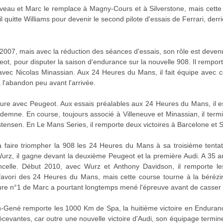
eau et Marc le remplace à Magny-Cours et à Silverstone, mais cette f
 il quitte Williams pour devenir le second pilote d'essais de Ferrari, der
2007, mais avec la réduction des séances d'essais, son rôle est devenu
eot, pour disputer la saison d'endurance sur la nouvelle 908. Il rempo
s avec Nicolas Minassian. Aux 24 Heures du Mans, il fait équipe ave
à l'abandon peu avant l'arrivée.
ure avec Peugeot. Aux essais préalables aux 24 Heures du Mans, il est
ndemne. En course, toujours associé à Villeneuve et Minassian, il term
tensen. En Le Mans Series, il remporte deux victoires à Barcelone et 
 faire triompher la 908 les 24 Heures du Mans à sa troisième tenta
rz, il gagne devant la deuxième Peugeot et la première Audi. A 35 ans
celle. Début 2010, avec Wurz et Anthony Davidson, il remporte le
 favori des 24 Heures du Mans, mais cette course tourne à la bérézi
iture n°1 de Marc a pourtant longtemps mené l'épreuve avant de casser
n-Gené remporte les 1000 Km de Spa, la huitième victoire en Enduranc
cevantes, car outre une nouvelle victoire d'Audi, son équipage termi