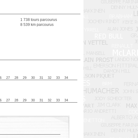
1 738 tours parcourus
8 539 km parcourus
6
27
28
29
30
31
32
33
34
6
27
28
29
30
31
32
33
34