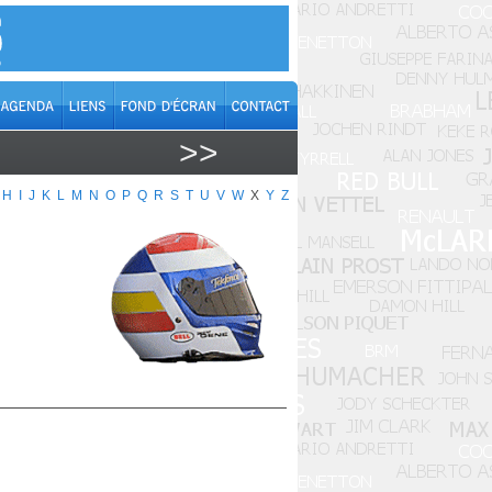
>>
H
I
J
K
L
M
N
O
P
Q
R
S
T
U
V
W
X
Y
Z