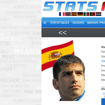
<<
Ma
Né
Na
Si
Pr
De
Me
Mei
Me
1