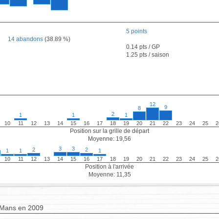
5 points
14 abandons
(38.89 %)
0.14 pts / GP
1.25 pts / saison
12
9
8
2
1
1
1
10
11
12
13
14
15
16
17
18
19
20
21
22
23
24
25
2
Position sur la grille de départ
Moyenne: 19,56
3
3
2
2
1
1
1
10
11
12
13
14
15
16
17
18
19
20
21
22
23
24
25
2
Position à l'arrivée
Moyenne: 11,35
 Mans en 2009