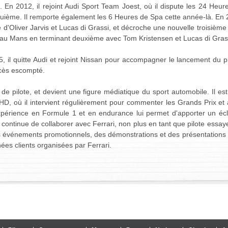
En 2012, il rejoint Audi Sport Team Joest, où il dispute les 24 Heu
ième. Il remporte également les 6 Heures de Spa cette année-là. En 2
'Oliver Jarvis et Lucas di Grassi, et décroche une nouvelle troisième
t au Mans en terminant deuxième avec Tom Kristensen et Lucas di Gras
15, il quitte Audi et rejoint Nissan pour accompagner le lancement d
ccès escompté.
e de pilote, et devient une figure médiatique du sport automobile. Il 
 HD, où il intervient régulièrement pour commenter les Grands Prix et
xpérience en Formule 1 et en endurance lui permet d'apporter un éc
 il continue de collaborer avec Ferrari, non plus en tant que pilote e
des événements promotionnels, des démonstrations et des présentations
ées clients organisées par Ferrari.