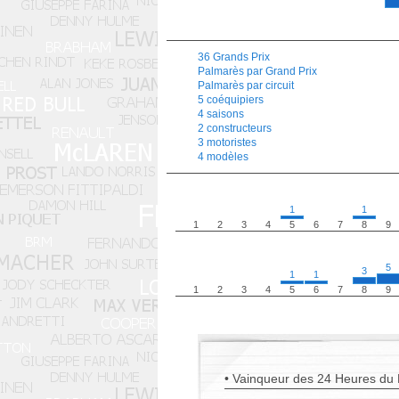
36 Grands Prix
Palmarès par Grand Prix
Palmarès par circuit
5 coéquipiers
4 saisons
2 constructeurs
3 motoristes
4 modèles
1
1
1
2
3
4
5
6
7
8
9
5
3
1
1
1
2
3
4
5
6
7
8
9
• Vainqueur des 24 Heures du