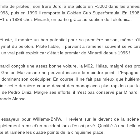
mille de pilotes ; son frère Jordi a été pilote en F3000 dans les anné
1993, puis en 1996 il remporte la Golden Cup Superformula. En 1998,
F1 en 1999 chez Minardi, en partie grâce au soutien de Telefonica.
étuste, il montre un bon potentiel pour sa première saison, même s'i
nymat du peloton. Pilote fiable, il parvient à ramener souvent se voitu
 un vrai petit exploit car c'était le premier de Minardi depuis 1995 !
nardi conçoit une assez bonne voiture, la M02. Hélas, malgré des prog
er Gaston Mazzacane ne peuvent inscrire le moindre point. L'Espagnol
et dominant son coéquipier. En course, il ne fait pas mieux que huitièm
à finir cette dernière course devant des monoplaces plus rapides que la
de Pedro Diniz. Malgré ses efforts, il n'est pas conservé par Minard
nando Alonso.
e essayeur pour Williams-BMW. Il revient sur le devant de la scèn
étement remis d'un accident lors d'essai privé. Qualifié à une belle 
se et ramène les quatre points de la cinquième place.