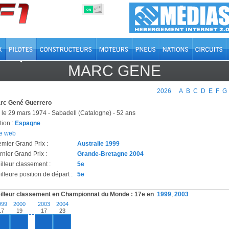
OFF
ON
MARC GENE
2026
A
B
C
D
E
F
G
rc Gené Guerrero
 le 29 mars 1974 - Sabadell (Catalogne) - 52 ans
tion :
Espagne
te web
emier Grand Prix :
Australie 1999
rnier Grand Prix :
Grande-Bretagne 2004
illeur classement :
5e
lleure position de départ :
5e
illeur classement en Championnat du Monde : 17e en
1999
,
2003
999
2000
2003
2004
17
19
17
23