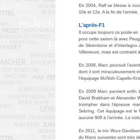
En 2004, Ralf se blesse à nouv
10e et 12e. A la fin de l'année,
L'après-F1
Il occupe toujours ce poste en 
pour cette saison là avec Peug
de Silverstone et d'Interlago
Villeneuve, mais est contraint 
En 2008, Marc poursuit l'avent
dont il sort miraculeusement i
l'équipage McNish-Capello-Kris
En 2009 Marc parvient enfin à
David Brabham et Alexander Wu
triompher dans l'épreuve man
Sebring. Cet équipage est le
aucune 908 à l'arrivée. La vo
En 2011, le trio Wurz-Davidso
du Mans suivantes sont très dé