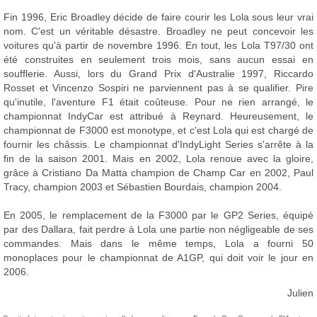
Fin 1996, Eric Broadley décide de faire courir les Lola sous leur vrai
nom. C'est un véritable désastre. Broadley ne peut concevoir les
voitures qu'à partir de novembre 1996. En tout, les Lola T97/30 ont
été construites en seulement trois mois, sans aucun essai en
soufflerie. Aussi, lors du Grand Prix d'Australie 1997, Riccardo
Rosset et Vincenzo Sospiri ne parviennent pas à se qualifier. Pire
qu'inutile, l'aventure F1 était coûteuse. Pour ne rien arrangé, le
championnat IndyCar est attribué à Reynard. Heureusement, le
championnat de F3000 est monotype, et c'est Lola qui est chargé de
fournir les châssis. Le championnat d'IndyLight Series s'arrête à la
fin de la saison 2001. Mais en 2002, Lola renoue avec la gloire,
grâce à Cristiano Da Matta champion de Champ Car en 2002, Paul
Tracy, champion 2003 et Sébastien Bourdais, champion 2004.
En 2005, le remplacement de la F3000 par le GP2 Series, équipé
par des Dallara, fait perdre à Lola une partie non négligeable de ses
commandes. Mais dans le même temps, Lola a fourni 50
monoplaces pour le championnat de A1GP, qui doit voir le jour en
2006.
Julien