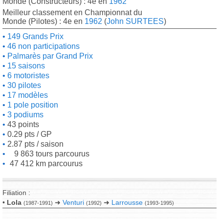
Monde (Constructeurs) : 4e en
1962
Meilleur classement en Championnat du
Monde (Pilotes) : 4e en
1962
(
John SURTEES
)
149 Grands Prix
46 non participations
Palmarès par Grand Prix
15 saisons
6 motoristes
30 pilotes
17 modèles
1 pole position
3 podiums
43 points
0.29 pts / GP
2.87 pts / saison
9 863 tours parcourus
47 412 km parcourus
Filiation :
•
Lola
➜
Venturi
➜
Larrousse
(1987-1991)
(1992)
(1993-1995)