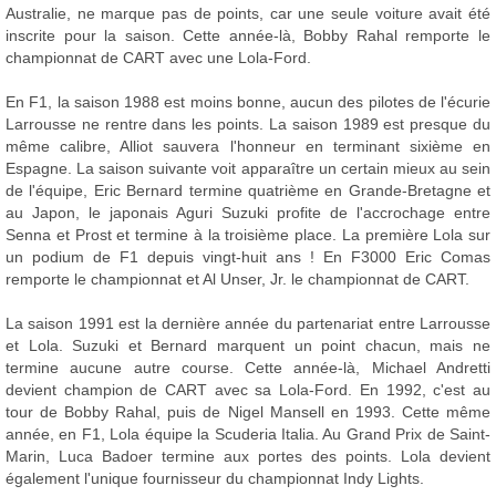
Australie, ne marque pas de points, car une seule voiture avait été
inscrite pour la saison. Cette année-là, Bobby Rahal remporte le
championnat de CART avec une Lola-Ford.
En F1, la saison 1988 est moins bonne, aucun des pilotes de l'écurie
Larrousse ne rentre dans les points. La saison 1989 est presque du
même calibre, Alliot sauvera l'honneur en terminant sixième en
Espagne. La saison suivante voit apparaître un certain mieux au sein
de l'équipe, Eric Bernard termine quatrième en Grande-Bretagne et
au Japon, le japonais Aguri Suzuki profite de l'accrochage entre
Senna et Prost et termine à la troisième place. La première Lola sur
un podium de F1 depuis vingt-huit ans ! En F3000 Eric Comas
remporte le championnat et Al Unser, Jr. le championnat de CART.
La saison 1991 est la dernière année du partenariat entre Larrousse
et Lola. Suzuki et Bernard marquent un point chacun, mais ne
termine aucune autre course. Cette année-là, Michael Andretti
devient champion de CART avec sa Lola-Ford. En 1992, c'est au
tour de Bobby Rahal, puis de Nigel Mansell en 1993. Cette même
année, en F1, Lola équipe la Scuderia Italia. Au Grand Prix de Saint-
Marin, Luca Badoer termine aux portes des points. Lola devient
également l'unique fournisseur du championnat Indy Lights.