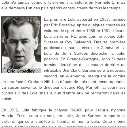
Lola n'a jamais connu officiellement la victoire en Formule 1, mais
elle demeure l'un des plus grands constructeurs de tous les temps.
La première Lola apparaît en 1957, réalisée
par Eric Broadley. Après quelques courses de
voitures de sport entre 1959 et 1961, l'écurie
Lola arrive en F1, avec comme pilotes John
Surtees et Roy Salvadori. Dès sa première
participation, sur le circuit de Zandvoort, la
Lola de John Surtees décroche la pole-
position. En Grande-Bretagne, John Surtees
termine deuxième de la course derrière un
intraitable Jim Clark. Surtees sera à nouveau
second, en Allemagne, manquant la victoire
de peu face à Graham Hill. Les débuts de Lola sont encourageants.
La saison suivante, le directeur d'écurie Reg Parnell fiat courir ses
pilotes sur des Lola, mais aucun d'entre eux ne rentreront dans les
points.
En 1967, Lola fabrique le châssis RA300 pour l'écurie nippone
Honda. Triste coup du sort, en Italie, John Surtees remporte la
victoire, qui sera créditée à Honda, et non à Lola. Cette même