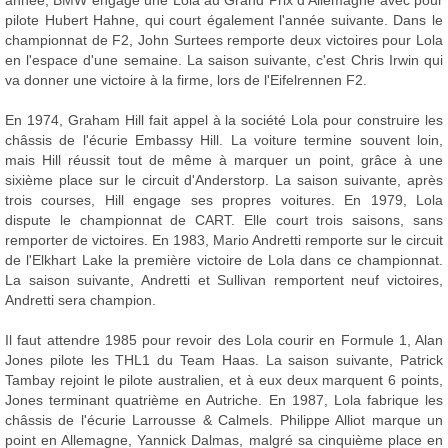
année, BMW engage une Lola au Grand Prix d'Allemagne avec pour
pilote Hubert Hahne, qui court également l'année suivante. Dans le
championnat de F2, John Surtees remporte deux victoires pour Lola
en l'espace d'une semaine. La saison suivante, c'est Chris Irwin qui
va donner une victoire à la firme, lors de l'Eifelrennen F2.
En 1974, Graham Hill fait appel à la société Lola pour construire les
châssis de l'écurie Embassy Hill. La voiture termine souvent loin,
mais Hill réussit tout de même à marquer un point, grâce à une
sixième place sur le circuit d'Anderstorp. La saison suivante, après
trois courses, Hill engage ses propres voitures. En 1979, Lola
dispute le championnat de CART. Elle court trois saisons, sans
remporter de victoires. En 1983, Mario Andretti remporte sur le circuit
de l'Elkhart Lake la première victoire de Lola dans ce championnat.
La saison suivante, Andretti et Sullivan remportent neuf victoires,
Andretti sera champion.
Il faut attendre 1985 pour revoir des Lola courir en Formule 1, Alan
Jones pilote les THL1 du Team Haas. La saison suivante, Patrick
Tambay rejoint le pilote australien, et à eux deux marquent 6 points,
Jones terminant quatrième en Autriche. En 1987, Lola fabrique les
châssis de l'écurie Larrousse & Calmels. Philippe Alliot marque un
point en Allemagne, Yannick Dalmas, malgré sa cinquième place en