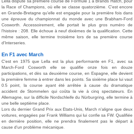
Lella dispute sa première course de Formule 1 à Brands Hatch, pour
la Race of Champions, où elle se classe quatorzième. C'est encore
en Grande-Bretagne qu'elle est engagée pour la première fois dans
une épreuve du championnat du monde avec une Brabham-Ford
Cosworth. Accessoirement, elle portait le plus gros numéro de
l'histoire : 208. Elle échoue à neuf dixièmes de la qualification. Cette
même saison, elle termine troisième lors de sa première course
d'Interseries.
En F1 avec March
C'est en 1975 que Lella est la plus performante en F1, avec sa
March-Ford Cosworth elle se qualifie onze fois en douze
participations, et dès sa deuxième course, en Espagne, elle devient
la première femme à entrer dans les points. Sa sixième place lui vaut
0.5 point, la course ayant été arrêtée à cause du dramatique
accident de Stommelen qui coûta la vie à cinq spectateurs. En
Allemagne, sur la difficile Nordschleife du Nürburgring, elle termine à
une belle septième place.
Lors du dernier Grand Prix aux Etats-Unis, March n'aligne que deux
voitures, engagées par Frank Williams qui lui confie sa FW. Qualifiée
en dernière position, elle ne prendra finalement pas le départ à
cause d'un problème mécanique.