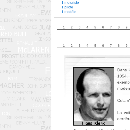
1 motoriste
1 pilote
1 modèle
1
2
3
4
5
6
7
8
9
1
2
3
4
5
6
7
8
9
Dans l
1954, 
exempl
moder
Cela n
La voi
derrièr