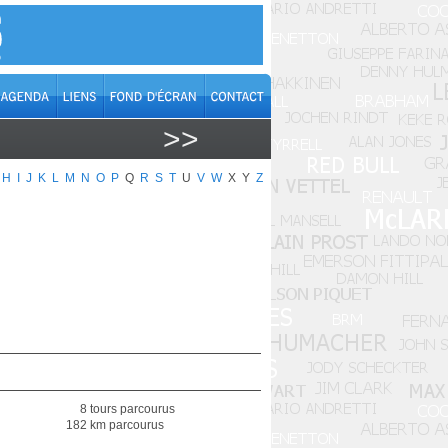
>>
H
I
J
K
L
M
N
O
P
Q
R
S
T
U
V
W
X
Y
Z
8 tours parcourus
182 km parcourus