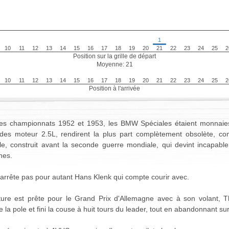
1
10
11
12
13
14
15
16
17
18
19
20
21
22
23
24
25
2
Position sur la grille de départ
Moyenne: 21
10
11
12
13
14
15
16
17
18
19
20
21
22
23
24
25
2
Position à l'arrivée
es championnats 1952 et 1953, les BMW Spéciales étaient monnaies 
des moteur 2.5L, rendirent la plus part complètement obsolète,
e, construit avant la seconde guerre mondiale, qui devint incapable
nes.
'arrête pas pour autant Hans Klenk qui compte courir avec.
ture est prête pour le Grand Prix d'Allemagne avec à son volant, Theo
e la pole et fini la couse à huit tours du leader, tout en abandonnant s