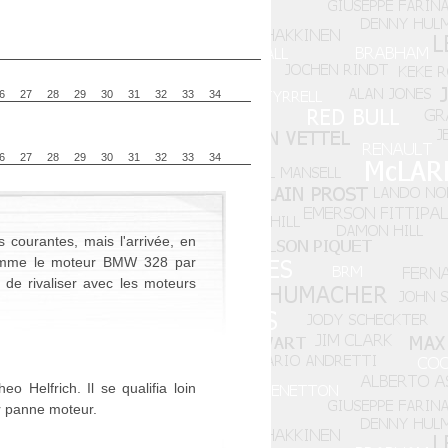
6
27
28
29
30
31
32
33
34
6
27
28
29
30
31
32
33
34
courantes, mais l'arrivée, en
 comme le moteur BMW 328 par
 de rivaliser avec les moteurs
 Helfrich. Il se qualifia loin
ur panne moteur.