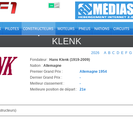
OFF
ON
KLENK
2026
A
B
C
D
E
F
G
Fondateur :
Hans Klenk (1919-2009)
Nation :
Allemagne
Premier Grand Prix :
Allemagne 1954
Dernier Grand Prix :
-
Meilleur classement :
-
Meilleure position de départ :
21e
tructeurs)