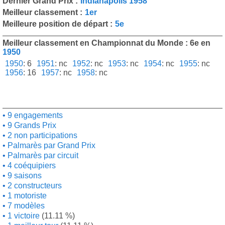
Dernier Grand Prix :
Indianapolis 1958
Meilleur classement :
1er
Meilleure position de départ :
5e
Meilleur classement en Championnat du Monde : 6e en
1950
1950
:
6
1951
:
nc
1952
:
nc
1953
:
nc
1954
:
nc
1955
:
nc
1956
:
16
1957
:
nc
1958
:
nc
9 engagements
9 Grands Prix
2 non participations
Palmarès par Grand Prix
Palmarès par circuit
4 coéquipiers
9 saisons
2 constructeurs
1 motoriste
7 modèles
1 victoire
(11.11 %)