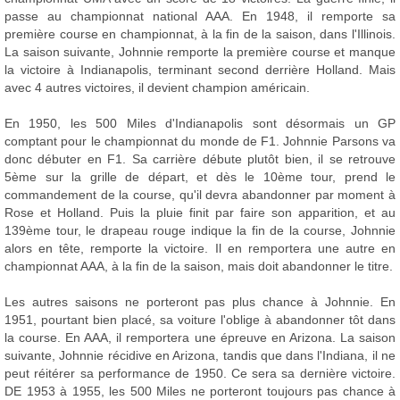
passe au championnat national AAA. En 1948, il remporte sa
première course en championnat, à la fin de la saison, dans l'Illinois.
La saison suivante, Johnnie remporte la première course et manque
la victoire à Indianapolis, terminant second derrière Holland. Mais
avec 4 autres victoires, il devient champion américain.
En 1950, les 500 Miles d'Indianapolis sont désormais un GP
comptant pour le championnat du monde de F1. Johnnie Parsons va
donc débuter en F1. Sa carrière débute plutôt bien, il se retrouve
5ème sur la grille de départ, et dès le 10ème tour, prend le
commandement de la course, qu'il devra abandonner par moment à
Rose et Holland. Puis la pluie finit par faire son apparition, et au
139ème tour, le drapeau rouge indique la fin de la course, Johnnie
alors en tête, remporte la victoire. Il en remportera une autre en
championnat AAA, à la fin de la saison, mais doit abandonner le titre.
Les autres saisons ne porteront pas plus chance à Johnnie. En
1951, pourtant bien placé, sa voiture l'oblige à abandonner tôt dans
la course. En AAA, il remportera une épreuve en Arizona. La saison
suivante, Johnnie récidive en Arizona, tandis que dans l'Indiana, il ne
peut réitérer sa performance de 1950. Ce sera sa dernière victoire.
DE 1953 à 1955, les 500 Miles ne porteront toujours pas chance à