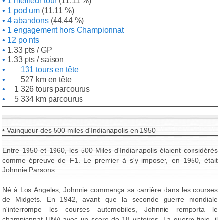
1 meilleur tour
(11.11 %)
1 podium
(11.11 %)
4 abandons
(44.44 %)
1 engagement hors Championnat
12 points
1.33 pts / GP
1.33 pts / saison
131 tours en tête
527 km en tête
1 326 tours parcourus
5 334 km parcourus
• Vainqueur des 500 miles d'Indianapolis en 1950
Entre 1950 et 1960, les 500 Miles d'Indianapolis étaient considérés
comme épreuve de F1. Le premier à s'y imposer, en 1950, était
Johnnie Parsons.
Né à Los Angeles, Johnnie commença sa carrière dans les courses
de Midgets. En 1942, avant que la seconde guerre mondiale
n'interrompe les courses automobiles, Johnnie remporta le
championnat UMA avec un score de 18 victoires. La guerre finie, il