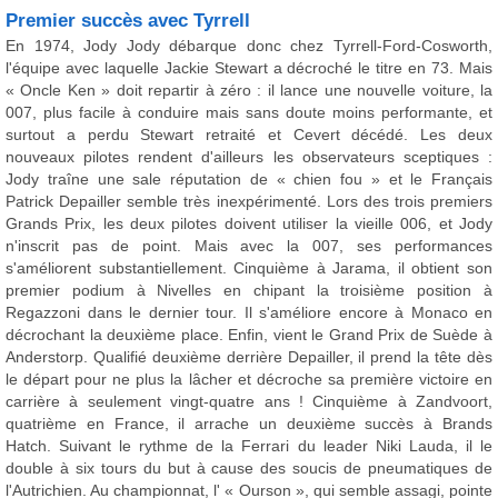
Premier succès avec Tyrrell
En 1974, Jody Jody débarque donc chez Tyrrell-Ford-Cosworth,
l'équipe avec laquelle Jackie Stewart a décroché le titre en 73. Mais
« Oncle Ken » doit repartir à zéro : il lance une nouvelle voiture, la
007, plus facile à conduire mais sans doute moins performante, et
surtout a perdu Stewart retraité et Cevert décédé. Les deux
nouveaux pilotes rendent d'ailleurs les observateurs sceptiques :
Jody traîne une sale réputation de « chien fou » et le Français
Patrick Depailler semble très inexpérimenté. Lors des trois premiers
Grands Prix, les deux pilotes doivent utiliser la vieille 006, et Jody
n'inscrit pas de point. Mais avec la 007, ses performances
s'améliorent substantiellement. Cinquième à Jarama, il obtient son
premier podium à Nivelles en chipant la troisième position à
Regazzoni dans le dernier tour. Il s'améliore encore à Monaco en
décrochant la deuxième place. Enfin, vient le Grand Prix de Suède à
Anderstorp. Qualifié deuxième derrière Depailler, il prend la tête dès
le départ pour ne plus la lâcher et décroche sa première victoire en
carrière à seulement vingt-quatre ans ! Cinquième à Zandvoort,
quatrième en France, il arrache un deuxième succès à Brands
Hatch. Suivant le rythme de la Ferrari du leader Niki Lauda, il le
double à six tours du but à cause des soucis de pneumatiques de
l'Autrichien. Au championnat, l' « Ourson », qui semble assagi, pointe