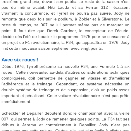
troisième grand prix, devant son public. Le reste de la saison n'est
pas du même acabit. Niki Lauda et sa Ferrari 312T écrasent
vraiment la concurrence, et Tyrrell ne pourra pas suivre. Jody ne
remonte que deux fois sur le podium, à Zolder et à Silverstone. Le
reste du temps, sa 007 ne lui permet même pas de marquer un
point. Il faut dire que Derek Gardner, le concepteur de l'écurie,
décide dès l'été de boucler le programme 1975 pour se consacrer à
un projet de F1 révolutionnaire, la P34, qui apparaîtra en 1976. Jody
finit cette mauvaise saison septième, avec vingt points.
Avec six roues !
Début 1976, Tyrrell présente sa nouvelle P34, une Formule 1 à six
roues ! Cette nouveauté, au-delà d'autres considérations techniques
compliquées, doit permettre de gagner en vitesse et d'améliorer
l'adhérence et le freinage. Cependant, ce système nécessite un
double système de freinage et de suspension, d'où un poids assez
important et pénalisant. Cette voiture révolutionnaire n'est pas prête
immédiatement.
Scheckter et Depailler débutent donc le championnat avec la vieille
007, qui permet à Jody de ramener quelques points. La P34 fait ses
débuts à Jarama et contrairement à Depailler, Jody n'est pas
convaincu par cette voiture. Certes, elle est plus facile à piloter que