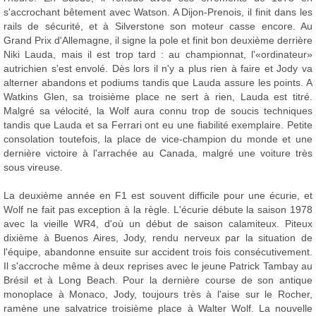
s'accrochant bêtement avec Watson. A Dijon-Prenois, il finit dans les
rails de sécurité, et à Silverstone son moteur casse encore. Au
Grand Prix d'Allemagne, il signe la pole et finit bon deuxième derrière
Niki Lauda, mais il est trop tard : au championnat, l'«ordinateur»
autrichien s'est envolé. Dès lors il n'y a plus rien à faire et Jody va
alterner abandons et podiums tandis que Lauda assure les points. A
Watkins Glen, sa troisième place ne sert à rien, Lauda est titré.
Malgré sa vélocité, la Wolf aura connu trop de soucis techniques
tandis que Lauda et sa Ferrari ont eu une fiabilité exemplaire. Petite
consolation toutefois, la place de vice-champion du monde et une
dernière victoire à l'arrachée au Canada, malgré une voiture très
sous vireuse.
La deuxième année en F1 est souvent difficile pour une écurie, et
Wolf ne fait pas exception à la règle. L'écurie débute la saison 1978
avec la vieille WR4, d'où un début de saison calamiteux. Piteux
dixième à Buenos Aires, Jody, rendu nerveux par la situation de
l'équipe, abandonne ensuite sur accident trois fois consécutivement.
Il s'accroche même à deux reprises avec le jeune Patrick Tambay au
Brésil et à Long Beach. Pour la dernière course de son antique
monoplace à Monaco, Jody, toujours très à l'aise sur le Rocher,
ramène une salvatrice troisième place à Walter Wolf. La nouvelle