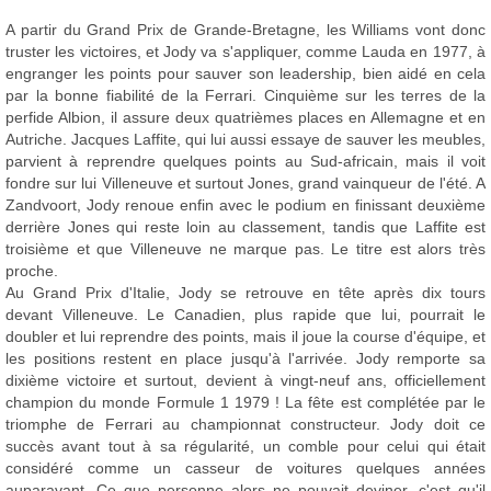
A partir du Grand Prix de Grande-Bretagne, les Williams vont donc
truster les victoires, et Jody va s'appliquer, comme Lauda en 1977, à
engranger les points pour sauver son leadership, bien aidé en cela
par la bonne fiabilité de la Ferrari. Cinquième sur les terres de la
perfide Albion, il assure deux quatrièmes places en Allemagne et en
Autriche. Jacques Laffite, qui lui aussi essaye de sauver les meubles,
parvient à reprendre quelques points au Sud-africain, mais il voit
fondre sur lui Villeneuve et surtout Jones, grand vainqueur de l'été. A
Zandvoort, Jody renoue enfin avec le podium en finissant deuxième
derrière Jones qui reste loin au classement, tandis que Laffite est
troisième et que Villeneuve ne marque pas. Le titre est alors très
proche.
Au Grand Prix d'Italie, Jody se retrouve en tête après dix tours
devant Villeneuve. Le Canadien, plus rapide que lui, pourrait le
doubler et lui reprendre des points, mais il joue la course d'équipe, et
les positions restent en place jusqu'à l'arrivée. Jody remporte sa
dixième victoire et surtout, devient à vingt-neuf ans, officiellement
champion du monde Formule 1 1979 ! La fête est complétée par le
triomphe de Ferrari au championnat constructeur. Jody doit ce
succès avant tout à sa régularité, un comble pour celui qui était
considéré comme un casseur de voitures quelques années
auparavant. Ce que personne alors ne pouvait deviner, c'est qu'il