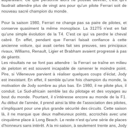
faudrait attendre plus de vingt ans pour qu'un pilote Ferrari soit de
nouveau sacré champion du monde.
Pour la saison 1980, Ferrari ne change pas sa paire de pilotes, et
conserve quasiment la même monoplace. La 312T5 n'est en fait
qu'une simple évolution de la T4. C'est ce qui va perdre le cheval
cabré. En effet, pendant que Ferrari faisait confiance à cette
ancienne voiture, qui avait certes fait ses preuves, ses principaux
rivaux, Williams, Renault, Ligier et Brabham avaient progressé à pas
de géants.
Les résultats ne se font pas attendre : la Ferrari se traîne en milieu
de peloton et est souvent incapable de ramener le moindre point.
Pire, si Villeneuve parvient à réaliser quelques coups d'éclat, Jody
est inexistant. En effet, il semble qu'une fois champion du monde, la
motivation de Jody sombre au plus bas. En 1980, il ne pilote plus, il
conduit. Le Sud-africain semble las du pilotage et des voyages au
bout du monde. Pourtant, il s'intéresse encore au monde de la F1.
Au début de l'année, il prend ainsi la tête de l'association des pilotes,
s'impliquant pour une plus grande sécurité des circuits. Cette saison
là, il ne marque que deux malheureux points, accrochés avec une
cinquième place à Long Beach. Le reste n'est qu'une série de places
d'honneurs sans intérêt. A la mi-saison, à seulement trente ans, Jody