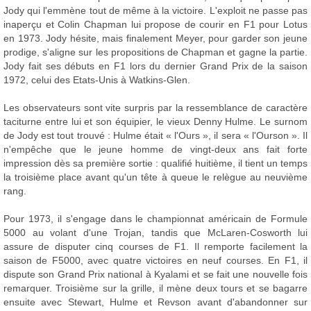
Jody qui l'emmène tout de même à la victoire. L'exploit ne passe pas
inaperçu et Colin Chapman lui propose de courir en F1 pour Lotus
en 1973. Jody hésite, mais finalement Meyer, pour garder son jeune
prodige, s'aligne sur les propositions de Chapman et gagne la partie.
Jody fait ses débuts en F1 lors du dernier Grand Prix de la saison
1972, celui des Etats-Unis à Watkins-Glen.
Les observateurs sont vite surpris par la ressemblance de caractère
taciturne entre lui et son équipier, le vieux Denny Hulme. Le surnom
de Jody est tout trouvé : Hulme était « l'Ours », il sera « l'Ourson ». Il
n'empêche que le jeune homme de vingt-deux ans fait forte
impression dès sa première sortie : qualifié huitième, il tient un temps
la troisième place avant qu'un tête à queue le relègue au neuvième
rang.
Pour 1973, il s'engage dans le championnat américain de Formule
5000 au volant d'une Trojan, tandis que McLaren-Cosworth lui
assure de disputer cinq courses de F1. Il remporte facilement la
saison de F5000, avec quatre victoires en neuf courses. En F1, il
dispute son Grand Prix national à Kyalami et se fait une nouvelle fois
remarquer. Troisième sur la grille, il mène deux tours et se bagarre
ensuite avec Stewart, Hulme et Revson avant d'abandonner sur