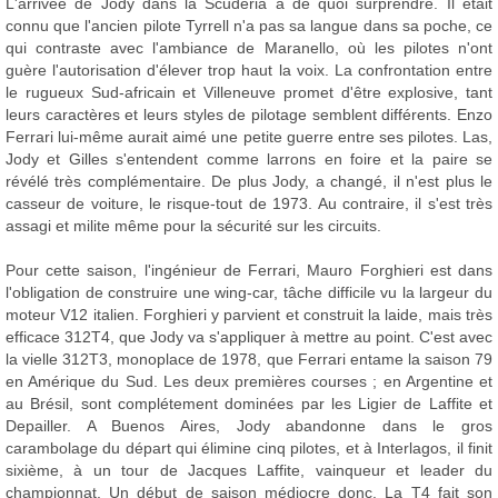
L'arrivée de Jody dans la Scuderia a de quoi surprendre. Il était
connu que l'ancien pilote Tyrrell n'a pas sa langue dans sa poche, ce
qui contraste avec l'ambiance de Maranello, où les pilotes n'ont
guère l'autorisation d'élever trop haut la voix. La confrontation entre
le rugueux Sud-africain et Villeneuve promet d'être explosive, tant
leurs caractères et leurs styles de pilotage semblent différents. Enzo
Ferrari lui-même aurait aimé une petite guerre entre ses pilotes. Las,
Jody et Gilles s'entendent comme larrons en foire et la paire se
révélé très complémentaire. De plus Jody, a changé, il n'est plus le
casseur de voiture, le risque-tout de 1973. Au contraire, il s'est très
assagi et milite même pour la sécurité sur les circuits.
Pour cette saison, l'ingénieur de Ferrari, Mauro Forghieri est dans
l'obligation de construire une wing-car, tâche difficile vu la largeur du
moteur V12 italien. Forghieri y parvient et construit la laide, mais très
efficace 312T4, que Jody va s'appliquer à mettre au point. C'est avec
la vielle 312T3, monoplace de 1978, que Ferrari entame la saison 79
en Amérique du Sud. Les deux premières courses ; en Argentine et
au Brésil, sont complétement dominées par les Ligier de Laffite et
Depailler. A Buenos Aires, Jody abandonne dans le gros
carambolage du départ qui élimine cinq pilotes, et à Interlagos, il finit
sixième, à un tour de Jacques Laffite, vainqueur et leader du
championnat. Un début de saison médiocre donc. La T4 fait son