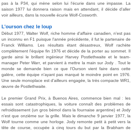
pas à la P34, qui mène selon lui l'écurie dans une impasse. La
saison 1977 lui donnera raison mais en attendant, il décide d'aller
voir ailleurs, dans la nouvelle écurie Wolf-Cosworth.
L'ourson chez le loup
Début 1977, Walter Wolf, riche homme d'affaire canadien, n'est pas
un inconnu en F1 puisque l'année précédente, il fut le partenaire de
Franck Williams. Les résultats étant désastreux, Wolf rachète
complétement l'équipe fin 1976 et décide de la porter au sommet. Il
garde ainsi le brillant ingénieur Harvey Postlethwaite et le team-
manager Peter Warr, et parvient à mettre la main sur Jody . Tout le
monde se demande bien ce que l'Ourson vient faire dans cette
galère, cette équipe n'ayant pas marqué le moindre point en 1976.
Une seule monoplace est d'ailleurs engagée, la très compacte WR1,
œuvre de Postlethwaite.
Le premier Grand Prix, à Buenos Aires, commence bien mal : les
essais sont catastrophiques, la voiture connaît des problèmes de
refroidissement (un gros bémol dans la fournaise argentine) et Jody
n'est que onzième sur la grille. Mais le dimanche 9 janvier 1977, la
Wolf tourne comme une horloge. Jody remonte petit à petit vers la
tête de course, occupée à cinq tours du but par la Brabham de