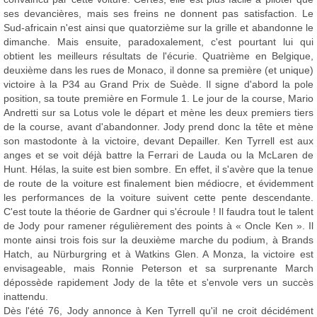
ses devancières, mais ses freins ne donnent pas satisfaction. Le
Sud-africain n'est ainsi que quatorzième sur la grille et abandonne le
dimanche. Mais ensuite, paradoxalement, c'est pourtant lui qui
obtient les meilleurs résultats de l'écurie. Quatrième en Belgique,
deuxième dans les rues de Monaco, il donne sa première (et unique)
victoire à la P34 au Grand Prix de Suède. Il signe d'abord la pole
position, sa toute première en Formule 1. Le jour de la course, Mario
Andretti sur sa Lotus vole le départ et mène les deux premiers tiers
de la course, avant d'abandonner. Jody prend donc la tête et mène
son mastodonte à la victoire, devant Depailler. Ken Tyrrell est aux
anges et se voit déjà battre la Ferrari de Lauda ou la McLaren de
Hunt. Hélas, la suite est bien sombre. En effet, il s'avère que la tenue
de route de la voiture est finalement bien médiocre, et évidemment
les performances de la voiture suivent cette pente descendante.
C'est toute la théorie de Gardner qui s'écroule ! Il faudra tout le talent
de Jody pour ramener régulièrement des points à « Oncle Ken ». Il
monte ainsi trois fois sur la deuxième marche du podium, à Brands
Hatch, au Nürburgring et à Watkins Glen. A Monza, la victoire est
envisageable, mais Ronnie Peterson et sa surprenante March
dépossède rapidement Jody de la tête et s'envole vers un succès
inattendu.
Dès l'été 76, Jody annonce à Ken Tyrrell qu'il ne croit décidément