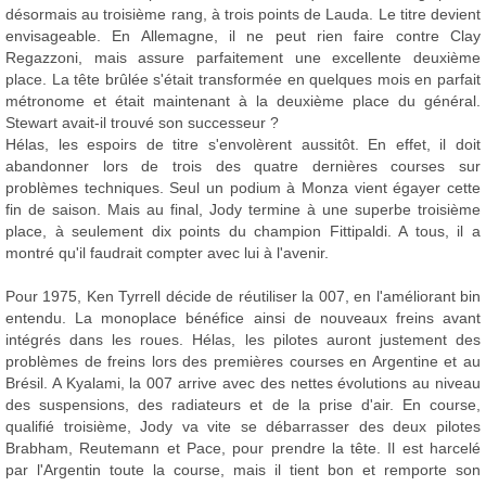
désormais au troisième rang, à trois points de Lauda. Le titre devient
envisageable. En Allemagne, il ne peut rien faire contre Clay
Regazzoni, mais assure parfaitement une excellente deuxième
place. La tête brûlée s'était transformée en quelques mois en parfait
métronome et était maintenant à la deuxième place du général.
Stewart avait-il trouvé son successeur ?
Hélas, les espoirs de titre s'envolèrent aussitôt. En effet, il doit
abandonner lors de trois des quatre dernières courses sur
problèmes techniques. Seul un podium à Monza vient égayer cette
fin de saison. Mais au final, Jody termine à une superbe troisième
place, à seulement dix points du champion Fittipaldi. A tous, il a
montré qu'il faudrait compter avec lui à l'avenir.
Pour 1975, Ken Tyrrell décide de réutiliser la 007, en l'améliorant bin
entendu. La monoplace bénéfice ainsi de nouveaux freins avant
intégrés dans les roues. Hélas, les pilotes auront justement des
problèmes de freins lors des premières courses en Argentine et au
Brésil. A Kyalami, la 007 arrive avec des nettes évolutions au niveau
des suspensions, des radiateurs et de la prise d'air. En course,
qualifié troisième, Jody va vite se débarrasser des deux pilotes
Brabham, Reutemann et Pace, pour prendre la tête. Il est harcelé
par l'Argentin toute la course, mais il tient bon et remporte son