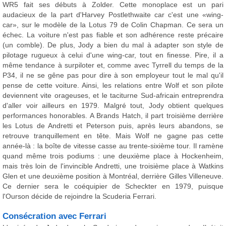
WR5 fait ses débuts à Zolder. Cette monoplace est un pari
audacieux de la part d'Harvey Postlethwaite car c'est une «wing-
car», sur le modèle de la Lotus 79 de Colin Chapman. Ce sera un
échec. La voiture n'est pas fiable et son adhérence reste précaire
(un comble). De plus, Jody a bien du mal à adapter son style de
pilotage rugueux à celui d'une wing-car, tout en finesse. Pire, il a
même tendance à surpiloter et, comme avec Tyrrell du temps de la
P34, il ne se gêne pas pour dire à son employeur tout le mal qu'il
pense de cette voiture. Ainsi, les relations entre Wolf et son pilote
deviennent vite orageuses, et le taciturne Sud-africain entreprendra
d'aller voir ailleurs en 1979. Malgré tout, Jody obtient quelques
performances honorables. A Brands Hatch, il part troisième derrière
les Lotus de Andretti et Peterson puis, après leurs abandons, se
retrouve tranquillement en tête. Mais Wolf ne gagne pas cette
année-là : la boîte de vitesse casse au trente-sixième tour. Il ramène
quand même trois podiums : une deuxième place à Hockenheim,
mais très loin de l'invincible Andretti, une troisième place à Watkins
Glen et une deuxième position à Montréal, derrière Gilles Villeneuve.
Ce dernier sera le coéquipier de Scheckter en 1979, puisque
l'Ourson décide de rejoindre la Scuderia Ferrari.
Consécration avec Ferrari