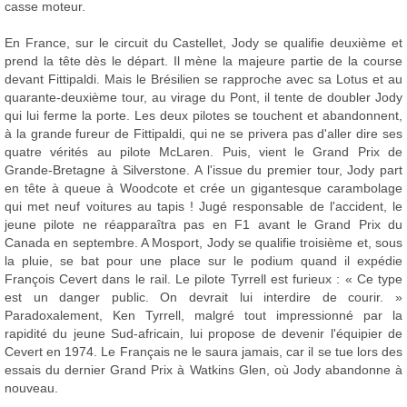
casse moteur.
En France, sur le circuit du Castellet, Jody se qualifie deuxième et
prend la tête dès le départ. Il mène la majeure partie de la course
devant Fittipaldi. Mais le Brésilien se rapproche avec sa Lotus et au
quarante-deuxième tour, au virage du Pont, il tente de doubler Jody
qui lui ferme la porte. Les deux pilotes se touchent et abandonnent,
à la grande fureur de Fittipaldi, qui ne se privera pas d'aller dire ses
quatre vérités au pilote McLaren. Puis, vient le Grand Prix de
Grande-Bretagne à Silverstone. A l'issue du premier tour, Jody part
en tête à queue à Woodcote et crée un gigantesque carambolage
qui met neuf voitures au tapis ! Jugé responsable de l'accident, le
jeune pilote ne réapparaîtra pas en F1 avant le Grand Prix du
Canada en septembre. A Mosport, Jody se qualifie troisième et, sous
la pluie, se bat pour une place sur le podium quand il expédie
François Cevert dans le rail. Le pilote Tyrrell est furieux : « Ce type
est un danger public. On devrait lui interdire de courir. »
Paradoxalement, Ken Tyrrell, malgré tout impressionné par la
rapidité du jeune Sud-africain, lui propose de devenir l'équipier de
Cevert en 1974. Le Français ne le saura jamais, car il se tue lors des
essais du dernier Grand Prix à Watkins Glen, où Jody abandonne à
nouveau.