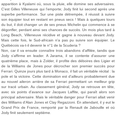
apparition à Kyalami où, sous la pluie, elle domine ses adversaires.
C'est Gilles Villeneuve qui l'emporte; Jody finit lui second après une
superbe performance. Sur une piste détrempée, il réussit à suivre
son équipier tout en restant en pneus secs ! Mais à quelques tours
du but, il doit changer un de ses pneus Michelin qui commence à se
dégonfler, perdant ainsi ses chances de succès. Un mois plus tard à
Long Beach, Villeneuve récidive et gagne à nouveau devant Jody.
Mais cette fois, le Sud-africain n'a pas pu suivre son équipier. Le
Québécois va-t-il devenir le n°1 de la Scuderia ?
Non, car il va ensuite connaître trois abandons d'affilée, tandis que
Jody s'affirme en leader. A Jarama, il se contente d'assurer une
quatrième place, mais à Zolder, il profite des déboires des Ligier et
de la Williams de Jones pour décrocher son premier succès pour
Ferrari. Quinze jours plus tard à Monaco, il fait un véritable récital : la
pole et la victoire. Cette domination est d'ailleurs probablement due
au nouvel aileron arrière de sa Ferrari permettant un meilleur grip
sur tracé urbain. Au classement général, Jody se retrouve en tête,
avec six points d'avance sur Jacques Laffite, qui paraît alors son
principal adversaire. Mais le véritable danger pour Ferrari allait venir
des Williams d'Alan Jones et Clay Regazzoni. En attendant, il y eut le
Grand Prix de France, remporté par la Renault de Jabouille et où
Jody finit seulement septième.