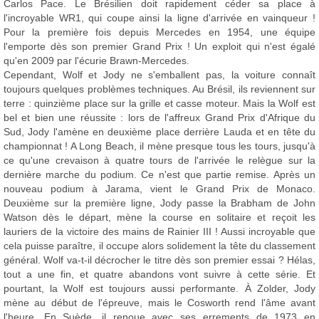
Carlos Pace. Le Brésilien doit rapidement céder sa place à
l'incroyable WR1, qui coupe ainsi la ligne d'arrivée en vainqueur !
Pour la première fois depuis Mercedes en 1954, une équipe
l'emporte dès son premier Grand Prix ! Un exploit qui n'est égalé
qu'en 2009 par l'écurie Brawn-Mercedes.
Cependant, Wolf et Jody ne s'emballent pas, la voiture connaît
toujours quelques problèmes techniques. Au Brésil, ils reviennent sur
terre : quinzième place sur la grille et casse moteur. Mais la Wolf est
bel et bien une réussite : lors de l'affreux Grand Prix d'Afrique du
Sud, Jody l'amène en deuxième place derrière Lauda et en tête du
championnat ! A Long Beach, il mène presque tous les tours, jusqu'à
ce qu'une crevaison à quatre tours de l'arrivée le relègue sur la
dernière marche du podium. Ce n'est que partie remise. Après un
nouveau podium à Jarama, vient le Grand Prix de Monaco.
Deuxième sur la première ligne, Jody passe la Brabham de John
Watson dès le départ, mène la course en solitaire et reçoit les
lauriers de la victoire des mains de Rainier III ! Aussi incroyable que
cela puisse paraître, il occupe alors solidement la tête du classement
général. Wolf va-t-il décrocher le titre dès son premier essai ? Hélas,
tout a une fin, et quatre abandons vont suivre à cette série. Et
pourtant, la Wolf est toujours aussi performante. À Zolder, Jody
mène au début de l'épreuve, mais le Cosworth rend l'âme avant
l'heure. En Suède, il renoue avec ses errements de 1973 en