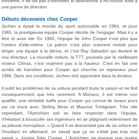
treizième, il ne fait pas d'étincelles et abandonne à mi-course suite à
une panne de direction.
Débuts décevants chez Cooper
Jochen a épaté le monde du sport automobile en 1964, et pour
1965, la prestigieuse équipe Cooper décide de l'engager. Mais il y a
être et avoir été. En 1965, l'équipe de John Cooper n'est plus que
l'ombre d'elle-même. Le patron n'est plus vraiment motivé pour
diriger une équipe à la dérive, et c'est Roy Salvadori qui devient le
vrai directeur. La nouvelle voiture, la T77, poussée par le vieillissant
moteur Climax, n'est vraiment pas à la hauteur. C'est en fait une
année de transition pour Cooper qui cherche un repreneur pour
1966. Dans ses conditions, Jochen doit apprendre dans la douleur.
Il subit les problèmes de sa voiture pendant toute la saison et ne finit
conséquemment que très rarement. A Monaco, il est même non
qualifié, une véritable baffe pour Cooper qui connut de beaux jours
sur ce tracé avec Stirling Moss et Maurice Trintignant. Très vite
cependant, l'Autrichien sait se faire respecter dans l'équipe,
n'hésitant à bousculer ses ingénieurs en se plaignant violemment de
sa piteuse monoplace. « Quand il ne descendait pas de sa voiture en
l'insultant en allemand, on savait que ça ne s'était pas trop mal
passé », ironisa John Cooper. L'Autrichien ne marque que quatre