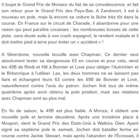
Il loupe le Grand Prix de Monaco du fait de sa convalescence, et fait
son retour pour le Grand Prix des Pays-Bas. A Zandvoort, il est à
nouveau en pole, mais là encore sa voiture la lâche très tôt dans la
course. En France sur le circuit de Charade, il abandonne pour une
raison qui peut paraître cocasses : les nombreuses bosses de cette
piste, sans doute suite à son crash espagnol, le rendent malade et il
doit mettre pied à terre pour éviter un « accident » !
A Silverstone, nouvelle brouille avec Chapman. Ce dernier veut
absolument tester sa dangereuse 63 en course et pour cela, vend
les 49B de Rindt et Hill à Bonnier et Love pour obliger l'Autrichien et
le Britannique à l'utiliser. Las, les deux hommes ne se laissent pas
faire et échangent leurs 63 contre les 49B de Bonnier et Love,
naturellement contre l'avis du patron. Jochen finit tout de même
quatrième après avoir obtenu la pole position, mais ses relations
avec Chapman sont au plus mal.
En fin de saison, la 49B est plus fiable. A Monza, il obtient une
nouvelle pole et termine deuxième. Après une troisième place à
Mosport, vient le Grand Prix des Etats-Unis à Watkins Glen. Ayant
signé sa septième pole le samedi, Jochen doit batailler ferme en
course contre Jackie Stewart, mais après l'abandon de l'Écossais, il