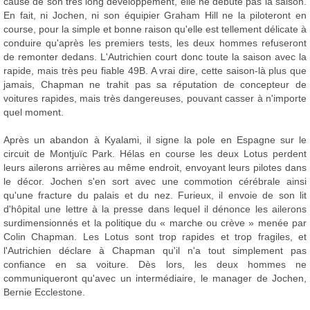
cause de son très long développement, elle ne débute pas la saison.
En fait, ni Jochen, ni son équipier Graham Hill ne la piloteront en
course, pour la simple et bonne raison qu'elle est tellement délicate à
conduire qu'après les premiers tests, les deux hommes refuseront
de remonter dedans. L'Autrichien court donc toute la saison avec la
rapide, mais très peu fiable 49B. A vrai dire, cette saison-là plus que
jamais, Chapman ne trahit pas sa réputation de concepteur de
voitures rapides, mais très dangereuses, pouvant casser à n'importe
quel moment.
Après un abandon à Kyalami, il signe la pole en Espagne sur le
circuit de Montjuïc Park. Hélas en course les deux Lotus perdent
leurs ailerons arrières au même endroit, envoyant leurs pilotes dans
le décor. Jochen s'en sort avec une commotion cérébrale ainsi
qu'une fracture du palais et du nez. Furieux, il envoie de son lit
d'hôpital une lettre à la presse dans lequel il dénonce les ailerons
surdimensionnés et la politique du « marche ou crève » menée par
Colin Chapman. Les Lotus sont trop rapides et trop fragiles, et
l'Autrichien déclare à Chapman qu'il n'a tout simplement pas
confiance en sa voiture. Dès lors, les deux hommes ne
communiqueront qu'avec un intermédiaire, le manager de Jochen,
Bernie Ecclestone.