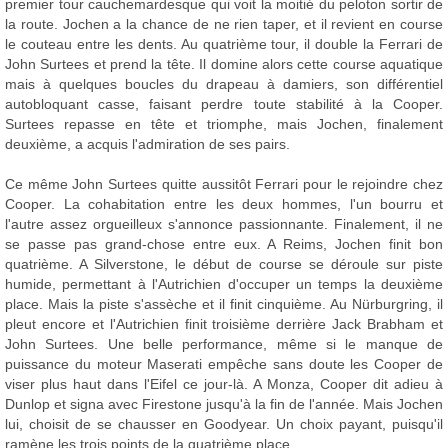
premier tour cauchemardesque qui voit la moitié du peloton sortir de
la route. Jochen a la chance de ne rien taper, et il revient en course
le couteau entre les dents. Au quatrième tour, il double la Ferrari de
John Surtees et prend la tête. Il domine alors cette course aquatique
mais à quelques boucles du drapeau à damiers, son différentiel
autobloquant casse, faisant perdre toute stabilité à la Cooper.
Surtees repasse en tête et triomphe, mais Jochen, finalement
deuxième, a acquis l'admiration de ses pairs.
Ce même John Surtees quitte aussitôt Ferrari pour le rejoindre chez
Cooper. La cohabitation entre les deux hommes, l'un bourru et
l'autre assez orgueilleux s'annonce passionnante. Finalement, il ne
se passe pas grand-chose entre eux. A Reims, Jochen finit bon
quatrième. A Silverstone, le début de course se déroule sur piste
humide, permettant à l'Autrichien d'occuper un temps la deuxième
place. Mais la piste s'assèche et il finit cinquième. Au Nürburgring, il
pleut encore et l'Autrichien finit troisième derrière Jack Brabham et
John Surtees. Une belle performance, même si le manque de
puissance du moteur Maserati empêche sans doute les Cooper de
viser plus haut dans l'Eifel ce jour-là. A Monza, Cooper dit adieu à
Dunlop et signa avec Firestone jusqu'à la fin de l'année. Mais Jochen
lui, choisit de se chausser en Goodyear. Un choix payant, puisqu'il
ramène les trois points de la quatrième place.