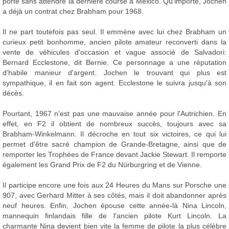
porte sans attendre la dernière course à Mexico. Qu'importe, Jochen
a déjà un contrat chez Brabham pour 1968.
Il ne part toutefois pas seul. Il emmène avec lui chez Brabham un
curieux petit bonhomme, ancien pilote amateur reconverti dans la
vente de véhicules d'occasion et vague associé de Salvadori:
Bernard Ecclestone, dit Bernie. Ce personnage a une réputation
d'habile manieur d'argent. Jochen le trouvant qui plus est
sympathique, il en fait son agent. Ecclestone le suivra jusqu'à son
décès.
Pourtant, 1967 n'est pas une mauvaise année pour l'Autrichien. En
effet, en F2 il obtient de nombreux succès, toujours avec sa
Brabham-Winkelmann. Il décroche en tout six victoires, ce qui lui
permet d'être sacré champion de Grande-Bretagne, ainsi que de
remporter les Trophées de France devant Jackie Stewart. Il remporte
également les Grand Prix de F2 du Nürburgring et de Vienne.
Il participe encore une fois aux 24 Heures du Mans sur Porsche une
907, avec Gerhard Mitter à ses côtés, mais il doit abandonner après
neuf heures. Enfin, Jochen épouse cette année-là Nina Lincoln,
mannequin finlandais fille de l'ancien pilote Kurt Lincoln. La
charmante Nina devient bien vite la femme de pilote la plus célèbre