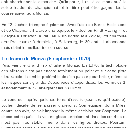
doit abandonner le dimanche. Qu'importe, il est à ce moment-là le
solide leader du championnat et le titre peut être gagné dès la
course suivante, à Monza.
En F2, Jochen triomphe également. Avec l'aide de Bernie Ecclestone
et de Chapman, il a créé une équipe, le « Jochen Rindt Racing », et
il gagne à Thruxton, à Pau, au Nürburgring et à Zolder, Pour sa toute
dernière course à domicile, à Salzbourg, le 30 août, il abandonne
mais obtint le meilleur tour en course.
Le drame de Monza (5 septembre 1970)
Puis, vient le Grand Prix d'Italie à Monza. En 1970, la technologie
des ailerons n'est pas encore totalement au point et sur cette piste
ultra-rapide, il semble préférable de s'en passer pour briller, même si
les risques sont grands. Dépourvues d'appendices, les Formules 1,
et notamment la 72, atteignent les 330 km/h !
Le vendredi, après quelques tours d'essais (séances qu'il exècre),
Jochen décide de se passer d'ailerons. Son équipier John Miles,
contre son avis, se voit imposer la même décision par Chapman. La
chose est risquée : la voiture glisse terriblement dans les courbes et
n'est pas très stable, même dans les lignes droites. Pourtant,