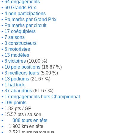
64 engagements
60 Grands Prix
4 non participations
Palmarès par Grand Prix
Palmarès par circuit
17 coéquipiers
7 saisons
3 constructeurs
6 motoristes
13 modèles
6 victoires
(10.00 %)
10 pole positions
(16.67 %)
3 meilleurs tours
(5.00 %)
13 podiums
(21.67 %)
1 hat trick
37 abandons
(61.67 %)
17 engagements hors Championnat
109 points
1.82 pts / GP
15.57 pts / saison
388 tours en tête
1 903 km en tête
2 521 tours parcourus