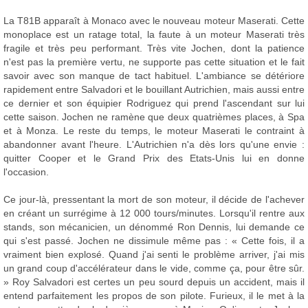
La T81B apparaît à Monaco avec le nouveau moteur Maserati. Cette
monoplace est un ratage total, la faute à un moteur Maserati très
fragile et très peu performant. Très vite Jochen, dont la patience
n'est pas la première vertu, ne supporte pas cette situation et le fait
savoir avec son manque de tact habituel. L'ambiance se détériore
rapidement entre Salvadori et le bouillant Autrichien, mais aussi entre
ce dernier et son équipier Rodriguez qui prend l'ascendant sur lui
cette saison. Jochen ne ramène que deux quatrièmes places, à Spa
et à Monza. Le reste du temps, le moteur Maserati le contraint à
abandonner avant l'heure. L'Autrichien n'a dès lors qu'une envie :
quitter Cooper et le Grand Prix des Etats-Unis lui en donne
l'occasion.
Ce jour-là, pressentant la mort de son moteur, il décide de l'achever
en créant un surrégime à 12 000 tours/minutes. Lorsqu'il rentre aux
stands, son mécanicien, un dénommé Ron Dennis, lui demande ce
qui s'est passé. Jochen ne dissimule même pas : « Cette fois, il a
vraiment bien explosé. Quand j'ai senti le problème arriver, j'ai mis
un grand coup d'accélérateur dans le vide, comme ça, pour être sûr.
» Roy Salvadori est certes un peu sourd depuis un accident, mais il
entend parfaitement les propos de son pilote. Furieux, il le met à la