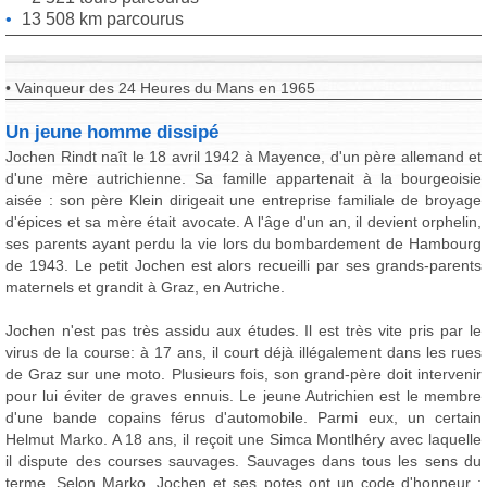
13 508 km parcourus
• Vainqueur des 24 Heures du Mans en 1965
Un jeune homme dissipé
Jochen Rindt naît le 18 avril 1942 à Mayence, d'un père allemand et
d'une mère autrichienne. Sa famille appartenait à la bourgeoisie
aisée : son père Klein dirigeait une entreprise familiale de broyage
d'épices et sa mère était avocate. A l'âge d'un an, il devient orphelin,
ses parents ayant perdu la vie lors du bombardement de Hambourg
de 1943. Le petit Jochen est alors recueilli par ses grands-parents
maternels et grandit à Graz, en Autriche.
Jochen n'est pas très assidu aux études. Il est très vite pris par le
virus de la course: à 17 ans, il court déjà illégalement dans les rues
de Graz sur une moto. Plusieurs fois, son grand-père doit intervenir
pour lui éviter de graves ennuis. Le jeune Autrichien est le membre
d'une bande copains férus d'automobile. Parmi eux, un certain
Helmut Marko. A 18 ans, il reçoit une Simca Montlhéry avec laquelle
il dispute des courses sauvages. Sauvages dans tous les sens du
terme. Selon Marko, Jochen et ses potes ont un code d'honneur :