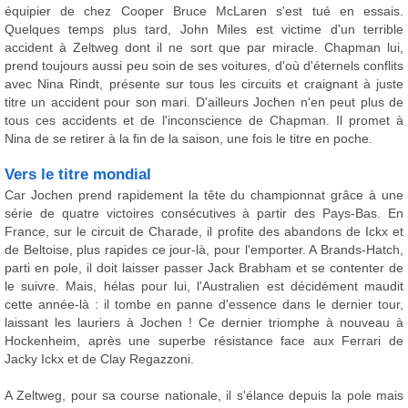
équipier de chez Cooper Bruce McLaren s'est tué en essais.
Quelques temps plus tard, John Miles est victime d'un terrible
accident à Zeltweg dont il ne sort que par miracle. Chapman lui,
prend toujours aussi peu soin de ses voitures, d'où d'éternels conflits
avec Nina Rindt, présente sur tous les circuits et craignant à juste
titre un accident pour son mari. D'ailleurs Jochen n'en peut plus de
tous ces accidents et de l'inconscience de Chapman. Il promet à
Nina de se retirer à la fin de la saison, une fois le titre en poche.
Vers le titre mondial
Car Jochen prend rapidement la tête du championnat grâce à une
série de quatre victoires consécutives à partir des Pays-Bas. En
France, sur le circuit de Charade, il profite des abandons de Ickx et
de Beltoise, plus rapides ce jour-là, pour l'emporter. A Brands-Hatch,
parti en pole, il doit laisser passer Jack Brabham et se contenter de
le suivre. Mais, hélas pour lui, l'Australien est décidément maudit
cette année-là : il tombe en panne d'essence dans le dernier tour,
laissant les lauriers à Jochen ! Ce dernier triomphe à nouveau à
Hockenheim, après une superbe résistance face aux Ferrari de
Jacky Ickx et de Clay Regazzoni.
A Zeltweg, pour sa course nationale, il s'élance depuis la pole mais