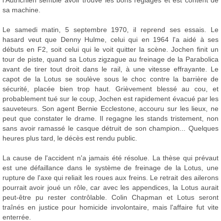
l'Autrichien semble avoir trouvé les bons réglages et est content de
sa machine.
Le samedi matin, 5 septembre 1970, il reprend ses essais. Le
hasard veut que Denny Hulme, celui qui en 1964 l'a aidé à ses
débuts en F2, soit celui qui le voit quitter la scène. Jochen finit un
tour de piste, quand sa Lotus zigzague au freinage de la Parabolica
avant de tirer tout droit dans le rail, à une vitesse effrayante. Le
capot de la Lotus se soulève sous le choc contre la barrière de
sécurité, placée bien trop haut. Grièvement blessé au cou, et
probablement tué sur le coup, Jochen est rapidement évacué par les
sauveteurs. Son agent Bernie Ecclestone, accouru sur les lieux, ne
peut que constater le drame. Il regagne les stands tristement, non
sans avoir ramassé le casque détruit de son champion... Quelques
heures plus tard, le décès est rendu public.
La cause de l'accident n'a jamais été résolue. La thèse qui prévaut
est une défaillance dans le système de freinage de la Lotus, une
rupture de l'axe qui reliait les roues aux freins. Le retrait des ailerons
pourrait avoir joué un rôle, car avec les appendices, la Lotus aurait
peut-être pu rester contrôlable. Colin Chapman et Lotus seront
traînés en justice pour homicide involontaire, mais l'affaire fut vite
enterrée.