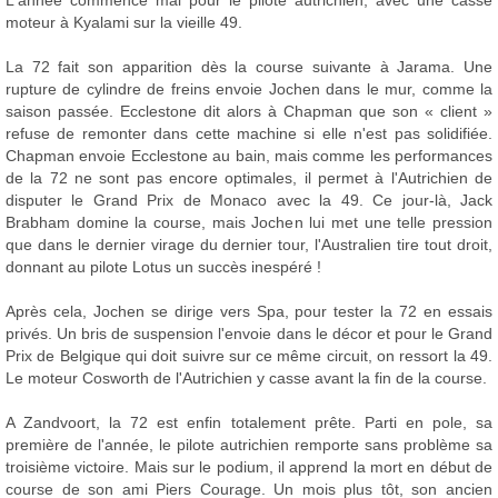
L'année commence mal pour le pilote autrichien, avec une casse
moteur à Kyalami sur la vieille 49.
La 72 fait son apparition dès la course suivante à Jarama. Une
rupture de cylindre de freins envoie Jochen dans le mur, comme la
saison passée. Ecclestone dit alors à Chapman que son « client »
refuse de remonter dans cette machine si elle n'est pas solidifiée.
Chapman envoie Ecclestone au bain, mais comme les performances
de la 72 ne sont pas encore optimales, il permet à l'Autrichien de
disputer le Grand Prix de Monaco avec la 49. Ce jour-là, Jack
Brabham domine la course, mais Jochen lui met une telle pression
que dans le dernier virage du dernier tour, l'Australien tire tout droit,
donnant au pilote Lotus un succès inespéré !
Après cela, Jochen se dirige vers Spa, pour tester la 72 en essais
privés. Un bris de suspension l'envoie dans le décor et pour le Grand
Prix de Belgique qui doit suivre sur ce même circuit, on ressort la 49.
Le moteur Cosworth de l'Autrichien y casse avant la fin de la course.
A Zandvoort, la 72 est enfin totalement prête. Parti en pole, sa
première de l'année, le pilote autrichien remporte sans problème sa
troisième victoire. Mais sur le podium, il apprend la mort en début de
course de son ami Piers Courage. Un mois plus tôt, son ancien