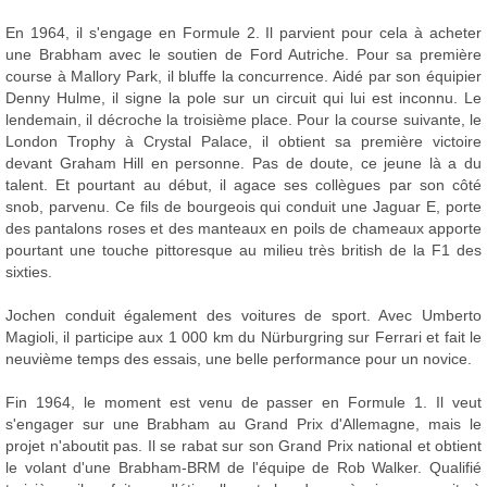
En 1964, il s'engage en Formule 2. Il parvient pour cela à acheter
une Brabham avec le soutien de Ford Autriche. Pour sa première
course à Mallory Park, il bluffe la concurrence. Aidé par son équipier
Denny Hulme, il signe la pole sur un circuit qui lui est inconnu. Le
lendemain, il décroche la troisième place. Pour la course suivante, le
London Trophy à Crystal Palace, il obtient sa première victoire
devant Graham Hill en personne. Pas de doute, ce jeune là a du
talent. Et pourtant au début, il agace ses collègues par son côté
snob, parvenu. Ce fils de bourgeois qui conduit une Jaguar E, porte
des pantalons roses et des manteaux en poils de chameaux apporte
pourtant une touche pittoresque au milieu très british de la F1 des
sixties.
Jochen conduit également des voitures de sport. Avec Umberto
Magioli, il participe aux 1 000 km du Nürburgring sur Ferrari et fait le
neuvième temps des essais, une belle performance pour un novice.
Fin 1964, le moment est venu de passer en Formule 1. Il veut
s'engager sur une Brabham au Grand Prix d'Allemagne, mais le
projet n'aboutit pas. Il se rabat sur son Grand Prix national et obtient
le volant d'une Brabham-BRM de l'équipe de Rob Walker. Qualifié