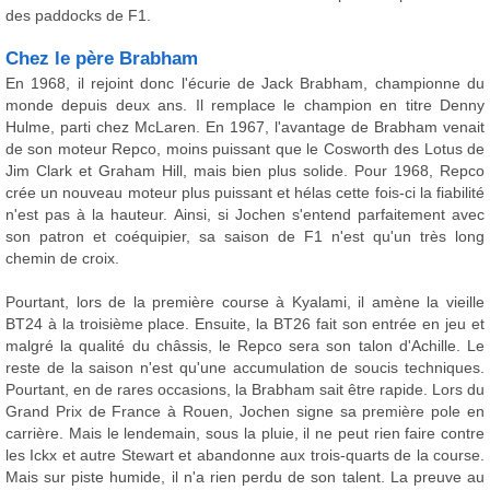
des paddocks de F1.
Chez le père Brabham
En 1968, il rejoint donc l'écurie de Jack Brabham, championne du
monde depuis deux ans. Il remplace le champion en titre Denny
Hulme, parti chez McLaren. En 1967, l'avantage de Brabham venait
de son moteur Repco, moins puissant que le Cosworth des Lotus de
Jim Clark et Graham Hill, mais bien plus solide. Pour 1968, Repco
crée un nouveau moteur plus puissant et hélas cette fois-ci la fiabilité
n'est pas à la hauteur. Ainsi, si Jochen s'entend parfaitement avec
son patron et coéquipier, sa saison de F1 n'est qu'un très long
chemin de croix.
Pourtant, lors de la première course à Kyalami, il amène la vieille
BT24 à la troisième place. Ensuite, la BT26 fait son entrée en jeu et
malgré la qualité du châssis, le Repco sera son talon d'Achille. Le
reste de la saison n'est qu'une accumulation de soucis techniques.
Pourtant, en de rares occasions, la Brabham sait être rapide. Lors du
Grand Prix de France à Rouen, Jochen signe sa première pole en
carrière. Mais le lendemain, sous la pluie, il ne peut rien faire contre
les Ickx et autre Stewart et abandonne aux trois-quarts de la course.
Mais sur piste humide, il n'a rien perdu de son talent. La preuve au