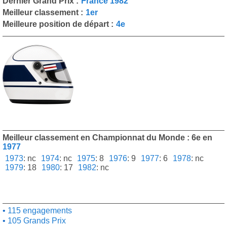
Dernier Grand Prix :
France 1982
Meilleur classement :
1er
Meilleure position de départ :
4e
Meilleur classement en Championnat du Monde : 6e en
1977
1973
:
nc
1974
:
nc
1975
:
8
1976
:
9
1977
:
6
1978
:
nc
1979
:
18
1980
:
17
1982
:
nc
115 engagements
105 Grands Prix