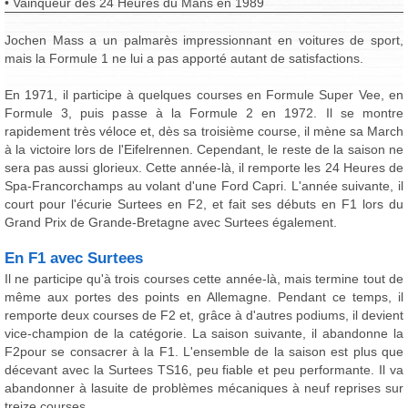
• Vainqueur des 24 Heures du Mans en 1989
Jochen Mass a un palmarès impressionnant en voitures de sport,
mais la Formule 1 ne lui a pas apporté autant de satisfactions.
En 1971, il participe à quelques courses en Formule Super Vee, en
Formule 3, puis passe à la Formule 2 en 1972. Il se montre
rapidement très véloce et, dès sa troisième course, il mène sa March
à la victoire lors de l'Eifelrennen. Cependant, le reste de la saison ne
sera pas aussi glorieux. Cette année-là, il remporte les 24 Heures de
Spa-Francorchamps au volant d'une Ford Capri. L'année suivante, il
court pour l'écurie Surtees en F2, et fait ses débuts en F1 lors du
Grand Prix de Grande-Bretagne avec Surtees également.
En F1 avec Surtees
Il ne participe qu'à trois courses cette année-là, mais termine tout de
même aux portes des points en Allemagne. Pendant ce temps, il
remporte deux courses de F2 et, grâce à d'autres podiums, il devient
vice-champion de la catégorie. La saison suivante, il abandonne la
F2pour se consacrer à la F1. L'ensemble de la saison est plus que
décevant avec la Surtees TS16, peu fiable et peu performante. Il va
abandonner à lasuite de problèmes mécaniques à neuf reprises sur
treize courses.