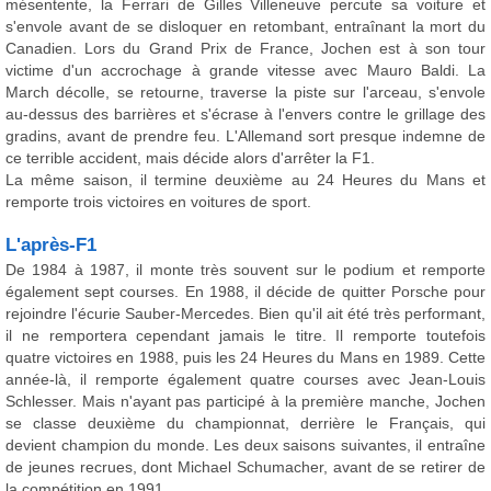
mésentente, la Ferrari de Gilles Villeneuve percute sa voiture et
s'envole avant de se disloquer en retombant, entraînant la mort du
Canadien. Lors du Grand Prix de France, Jochen est à son tour
victime d'un accrochage à grande vitesse avec Mauro Baldi. La
March décolle, se retourne, traverse la piste sur l'arceau, s'envole
au-dessus des barrières et s'écrase à l'envers contre le grillage des
gradins, avant de prendre feu. L'Allemand sort presque indemne de
ce terrible accident, mais décide alors d'arrêter la F1.
La même saison, il termine deuxième au 24 Heures du Mans et
remporte trois victoires en voitures de sport.
L'après-F1
De 1984 à 1987, il monte très souvent sur le podium et remporte
également sept courses. En 1988, il décide de quitter Porsche pour
rejoindre l'écurie Sauber-Mercedes. Bien qu'il ait été très performant,
il ne remportera cependant jamais le titre. Il remporte toutefois
quatre victoires en 1988, puis les 24 Heures du Mans en 1989. Cette
année-là, il remporte également quatre courses avec Jean-Louis
Schlesser. Mais n'ayant pas participé à la première manche, Jochen
se classe deuxième du championnat, derrière le Français, qui
devient champion du monde. Les deux saisons suivantes, il entraîne
de jeunes recrues, dont Michael Schumacher, avant de se retirer de
la compétition en 1991.