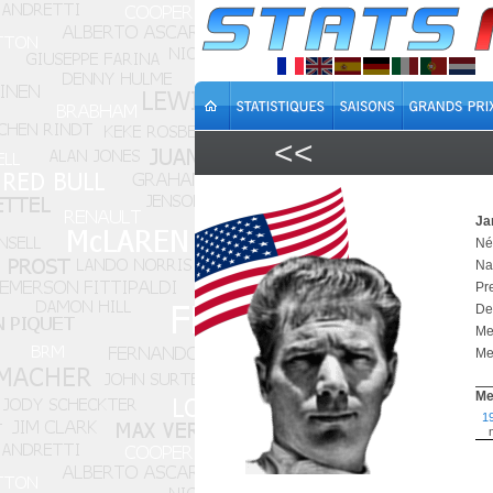
<<
Ja
Né 
Na
Pr
De
Me
Mei
Me
1