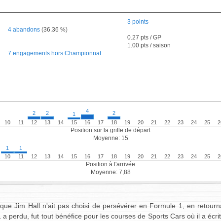
3 points
4 abandons
(36.36 %)
0.27 pts / GP
1.00 pts / saison
7 engagements hors Championnat
4
2
2
2
1
10
11
12
13
14
15
16
17
18
19
20
21
22
23
24
25
2
Position sur la grille de départ
Moyenne: 15
1
1
10
11
12
13
14
15
16
17
18
19
20
21
22
23
24
25
2
Position à l'arrivée
Moyenne: 7,88
r que Jim Hall n'ait pas choisi de persévérer en Formule 1, en retour
a perdu, fut tout bénéfice pour les courses de Sports Cars où il a écri