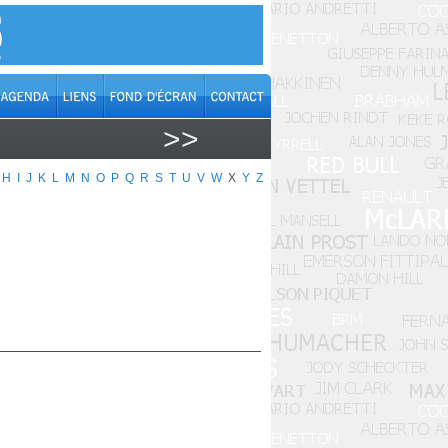
>>
H
I
J
K
L
M
N
O
P
Q
R
S
T
U
V
W
X
Y
Z