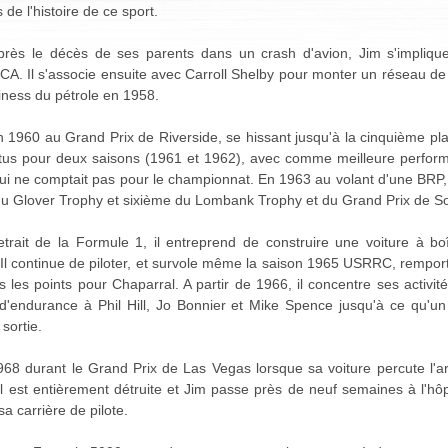
de l'histoire de ce sport.
 après le décès de ses parents dans un crash d'avion, Jim s'impliqu
A. Il s'associe ensuite avec Carroll Shelby pour monter un réseau de 
iness du pétrole en 1958.
n 1960 au Grand Prix de Riverside, se hissant jusqu'à la cinquième plac
us pour deux saisons (1961 et 1962), avec comme meilleure perfor
i ne comptait pas pour le championnat. En 1963 au volant d'une BRP, 
du Glover Trophy et sixième du Lombank Trophy et du Grand Prix de So
trait de la Formule 1, il entreprend de construire une voiture à b
 Il continue de piloter, et survole même la saison 1965 USRRC, rempo
 les points pour Chaparral. A partir de 1966, il concentre ses activit
 d'endurance à Phil Hill, Jo Bonnier et Mike Spence jusqu'à ce qu'
sortie.
968 durant le Grand Prix de Las Vegas lorsque sa voiture percute l'a
st entièrement détruite et Jim passe près de neuf semaines à l'hôpit
sa carrière de pilote.