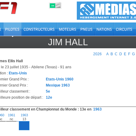
OFF
ON
JIM HALL
2026
A
B
C
D
E
F
G
mes Ellis Hall
le 23 juillet 1935 - Abilene (Texas) - 91 ans
tion :
Etats-Unis
emier Grand Prix :
Etats-Unis 1960
rnier Grand Prix :
Mexique 1963
illeur classement :
5e
lleure position de départ :
12e
illeur classement en Championnat du Monde : 13e en
1963
960
1961
1963
nc
nc
13