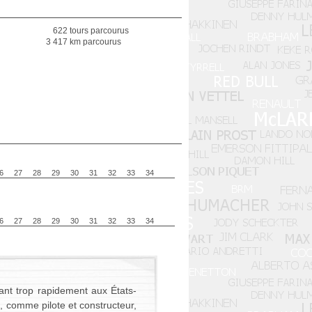
622 tours parcourus
3 417 km parcourus
6
27
28
29
30
31
32
33
34
6
27
28
29
30
31
32
33
34
nant trop rapidement aux États-
t, comme pilote et constructeur,