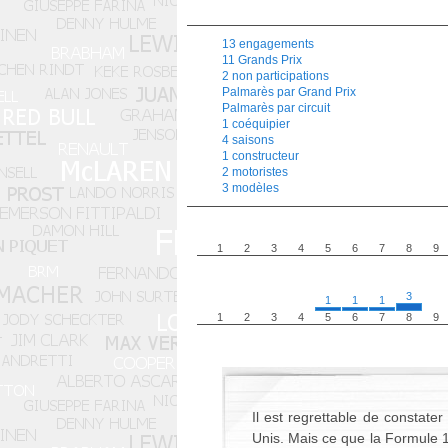
13 engagements
11 Grands Prix
2 non participations
Palmarès par Grand Prix
Palmarès par circuit
1 coéquipier
4 saisons
1 constructeur
2 motoristes
3 modèles
1
2
3
4
5
6
7
8
9
3
1
1
1
1
2
3
4
5
6
7
8
9
Il est regrettable de constate
Unis. Mais ce que la Formule 1 