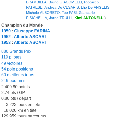
BRAMBILLA
,
Bruno GIACOMELLI
,
Riccardo
PATRESE
,
Andrea De CESARIS
,
Elio De ANGELIS
,
Michele ALBORETO
,
Teo FABI
,
Giancarlo
FISICHELLA
,
Jarno TRULLI
,
Kimi ANTONELLI
)
Champion du Monde
1950
:
Giuseppe FARINA
1952
:
Alberto ASCARI
1953
:
Alberto ASCARI
880 Grands Prix
119 pilotes
49 victoires
54 pole positions
60 meilleurs tours
219 podiums
2 409.80 points
2.74 pts / GP
0.80 pts / départ
3 223 tours en tête
18 020 km en tête
129 959 tours parcourus