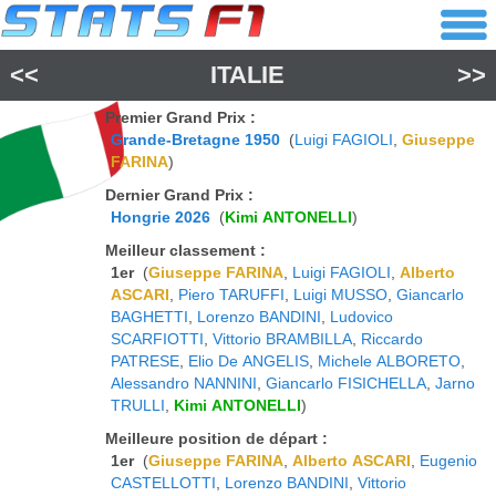
<<
ITALIE
>>
Premier Grand Prix :
Grande-Bretagne 1950
(
Luigi FAGIOLI
,
Giuseppe
FARINA
)
Dernier Grand Prix :
Hongrie 2026
(
Kimi ANTONELLI
)
Meilleur classement :
1er
(
Giuseppe FARINA
,
Luigi FAGIOLI
,
Alberto
ASCARI
,
Piero TARUFFI
,
Luigi MUSSO
,
Giancarlo
BAGHETTI
,
Lorenzo BANDINI
,
Ludovico
SCARFIOTTI
,
Vittorio BRAMBILLA
,
Riccardo
PATRESE
,
Elio De ANGELIS
,
Michele ALBORETO
,
Alessandro NANNINI
,
Giancarlo FISICHELLA
,
Jarno
TRULLI
,
Kimi ANTONELLI
)
Meilleure position de départ :
1er
(
Giuseppe FARINA
,
Alberto ASCARI
,
Eugenio
CASTELLOTTI
,
Lorenzo BANDINI
,
Vittorio