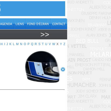
>>
H
I
J
K
L
M
N
O
P
Q
R
S
T
U
V
W
X
Y
Z