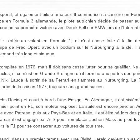
e sportif, et également pilote amateur. Il commence sa carrière en F
e en Formule 3 allemande, le pilote autrichien décide de passer au
décroche sa première victoire avec Derek Bell sur BMW lors de l'Internat
r s'offrir un volant en Formule 1, et c'est chose faite à la fin de
ipe de Fred Opert, avec un podium sur le Nürburgring à la clé, il 
lemand très long et sinueux.
complète en 1976, mais il doit sans cesse lutter pour se qualifier. Ne 
acles, si ce n'est en Grande-Bretagne où il termine aux portes des points.
é Niki Lauda à sortir de sa Ferrari en flammes au Nürburgring. La 
e partie de la saison 1977, toujours sans grand succès.
hs Racing et court à bord d'une Ensign. En Allemagne, il est sixième
emier point en F1, son moteur explose. La suite est encore pire: en A
e avec Patrese, puis aux Pays-Bas et en Italie, il est éliminé lors des p
car il est engagé par ATS pour remplacer Jochen Mass au pied levé,
ors la F1 pour se consacrer aux voitures de tourisme.
emand, dans un premier temps avec une BMW. Harald devient un as de 