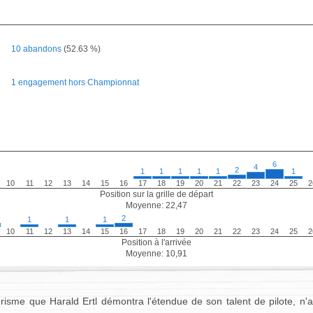
10 abandons
(52.63 %)
1 engagement hors Championnat
6
4
2
1
1
1
1
1
1
10
11
12
13
14
15
16
17
18
19
20
21
22
23
24
25
2
Position sur la grille de départ
Moyenne: 22,47
2
1
1
1
10
11
12
13
14
15
16
17
18
19
20
21
22
23
24
25
2
Position à l'arrivée
Moyenne: 10,91
urisme que Harald Ertl démontra l'étendue de son talent de pilote, n'