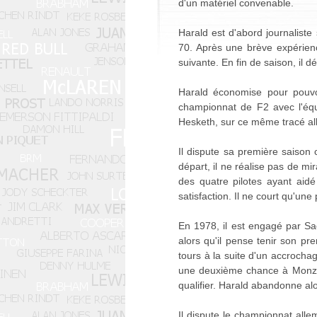
d'un matériel convenable.
Harald est d'abord journalist
70. Après une brève expérienc
suivante. En fin de saison, il 
Harald économise pour pouvoi
championnat de F2 avec l'équ
Hesketh, sur ce même tracé al
Il dispute sa première saison 
départ, il ne réalise pas de mir
des quatre pilotes ayant aid
satisfaction. Il ne court qu'un
En 1978, il est engagé par Sac
alors qu'il pense tenir son pr
tours à la suite d'un accrochag
une deuxième chance à Monza 
qualifier. Harald abandonne al
Il dispute le championnat all