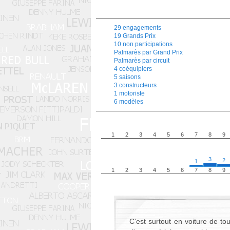
29 engagements
19 Grands Prix
10 non participations
Palmarès par Grand Prix
Palmarès par circuit
4 coéquipiers
5 saisons
3 constructeurs
1 motoriste
6 modèles
1
2
3
4
5
6
7
8
9
3
2
1
1
2
3
4
5
6
7
8
9
C'est surtout en voiture de to