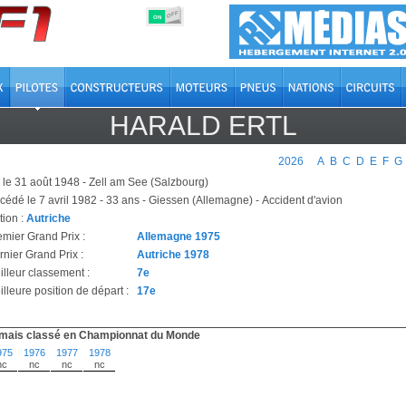
OFF
ON
HARALD ERTL
2026
A
B
C
D
E
F
G
 le 31 août 1948 - Zell am See (Salzbourg)
cédé le 7 avril 1982 - 33 ans - Giessen (Allemagne) - Accident d'avion
tion :
Autriche
emier Grand Prix :
Allemagne 1975
rnier Grand Prix :
Autriche 1978
illeur classement :
7e
lleure position de départ :
17e
mais classé en Championnat du Monde
975
1976
1977
1978
nc
nc
nc
nc