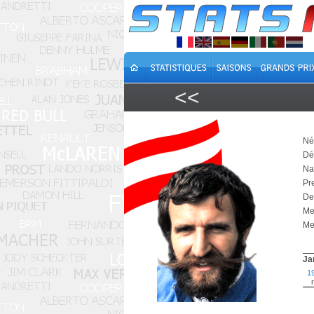
<<
Né
Dé
Na
Pr
De
Me
Mei
Ja
1