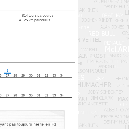
814 tours parcourus
4 125 km parcourus
1
6
27
28
29
30
31
32
33
34
6
27
28
29
30
31
32
33
34
ayant pas toujours hérité en F1