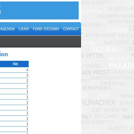
ion
Nb
4
3
2
1
1
1
1
1
1
1
1
1