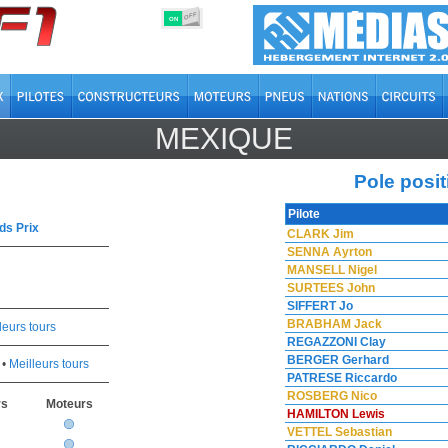
OFF
ON
MEXIQUE
Pole posit
Pilote
ds Prix
CLARK Jim
SENNA Ayrton
MANSELL Nigel
SURTEES John
SIFFERT Jo
BRABHAM Jack
leurs tours
REGAZZONI Clay
BERGER Gerhard
•
Meilleurs tours
PATRESE Riccardo
ROSBERG Nico
rs
Moteurs
HAMILTON Lewis
VETTEL Sebastian