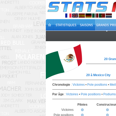
20 Gran
20 à Mexico City
Chronologie
:
Victoires
•
Pole positions
•
Meil
Par âge
:
Victoires
•
Pole positions
•
Podiums
Pilotes
Constructeu
Victoires
Pole positions