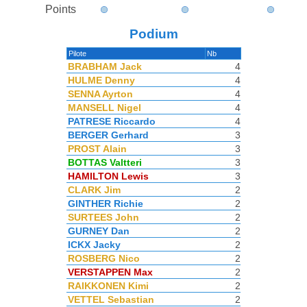
Points
Podium
Pilote
Nb
BRABHAM Jack
4
HULME Denny
4
SENNA Ayrton
4
MANSELL Nigel
4
PATRESE Riccardo
4
BERGER Gerhard
3
PROST Alain
3
BOTTAS Valtteri
3
HAMILTON Lewis
3
CLARK Jim
2
GINTHER Richie
2
SURTEES John
2
GURNEY Dan
2
ICKX Jacky
2
ROSBERG Nico
2
VERSTAPPEN Max
2
RAIKKONEN Kimi
2
VETTEL Sebastian
2