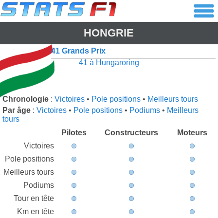
HONGRIE
41 Grands Prix
41 à Hungaroring
Chronologie
:
Victoires
•
Pole positions
•
Meilleurs tours
Par âge
:
Victoires
•
Pole positions
•
Podiums
•
Meilleurs
tours
Pilotes
Constructeurs
Moteurs
Victoires
Pole positions
Meilleurs tours
Podiums
Tour en tête
Km en tête