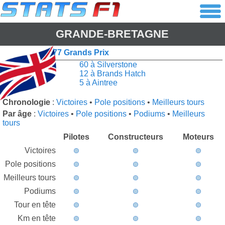
GRANDE-BRETAGNE
77 Grands Prix
60 à Silverstone
12 à Brands Hatch
5 à Aintree
Chronologie
:
Victoires
•
Pole positions
•
Meilleurs tours
Par âge
:
Victoires
•
Pole positions
•
Podiums
•
Meilleurs
tours
Pilotes
Constructeurs
Moteurs
Victoires
Pole positions
Meilleurs tours
Podiums
Tour en tête
Km en tête