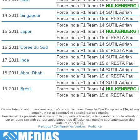
Force India F1 Team
15
HULKENBERG N
Force India F1 Team
14
SUTIL Adrian
14
2011
Singapour
Force India F1 Team
15
di RESTA Paul
Force India F1 Team
14
SUTIL Adrian
15
2011
Japon
Force India F1 Team
14
HULKENBERG N
Force India F1 Team
15
di RESTA Paul
Force India F1 Team
14
SUTIL Adrian
16
2011
Corée du Sud
Force India F1 Team
15
di RESTA Paul
Force India F1 Team
14
SUTIL Adrian
17
2011
Inde
Force India F1 Team
15
di RESTA Paul
Force India F1 Team
14
SUTIL Adrian
18
2011
Abou Dhabi
Force India F1 Team
15
di RESTA Paul
Force India F1 Team
14
SUTIL Adrian
19
2011
Brésil
Force India F1 Team
14
HULKENBERG N
Force India F1 Team
15
di RESTA Paul
Ce site Internet est un site amateur. Il n'a aucun lien avec Formula One Group ou la FIA, et son
contenu n'est ni approuvé ni parrainé par ces entités.
Tous les textes présents sur le site sont la propriété exclusive de leurs auteurs. Toute utilisation
sur un autre site web ou tout autre support de diffusion est interdite sauf autorisation des
auteurs concernés.
A propos / Configurer les cookies
|
Audience