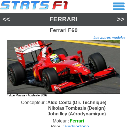
<<
FERRARI
>>
Ferrari
F60
Les autres modèles
Concepteur :
Aldo Costa (Dir. Technique)
Nikolas Tombazis (Design)
John Iley (Aérodynamique)
Moteur :
Ferrari
Pneu :
Bridgestone