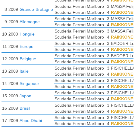
Scuderia Ferrari Marlboro
4
RAIKKONEN
Scuderia Ferrari Marlboro
3
MASSA Feli
8
2009
Grande-Bretagne
Scuderia Ferrari Marlboro
4
RAIKKONEN
Scuderia Ferrari Marlboro
3
MASSA Feli
9
2009
Allemagne
Scuderia Ferrari Marlboro
4
RAIKKONEN
Scuderia Ferrari Marlboro
3
MASSA Feli
10
2009
Hongrie
Scuderia Ferrari Marlboro
4
RAIKKONEN
Scuderia Ferrari Marlboro
3
BADOER Lu
11
2009
Europe
Scuderia Ferrari Marlboro
4
RAIKKONEN
Scuderia Ferrari Marlboro
3
BADOER Lu
12
2009
Belgique
Scuderia Ferrari Marlboro
4
RAIKKONEN
Scuderia Ferrari Marlboro
3
FISICHELLA 
13
2009
Italie
Scuderia Ferrari Marlboro
4
RAIKKONEN
Scuderia Ferrari Marlboro
3
FISICHELLA 
14
2009
Singapour
Scuderia Ferrari Marlboro
4
RAIKKONEN
Scuderia Ferrari Marlboro
3
FISICHELLA 
15
2009
Japon
Scuderia Ferrari Marlboro
4
RAIKKONEN
Scuderia Ferrari Marlboro
3
FISICHELLA 
16
2009
Brésil
Scuderia Ferrari Marlboro
4
RAIKKONEN
Scuderia Ferrari Marlboro
3
FISICHELLA 
17
2009
Abou Dhabi
Scuderia Ferrari Marlboro
4
RAIKKONEN