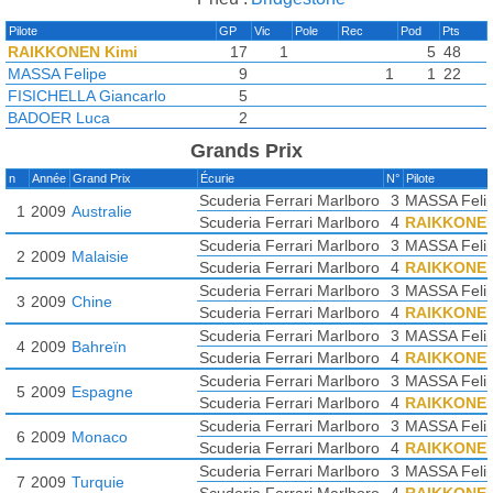
Pilote
GP
Vic
Pole
Rec
Pod
Pts
RAIKKONEN Kimi
17
1
5
48
MASSA Felipe
9
1
1
22
FISICHELLA Giancarlo
5
BADOER Luca
2
Grands Prix
n
Année
Grand Prix
Écurie
N°
Pilote
Scuderia Ferrari Marlboro
3
MASSA Feli
1
2009
Australie
Scuderia Ferrari Marlboro
4
RAIKKONEN
Scuderia Ferrari Marlboro
3
MASSA Feli
2
2009
Malaisie
Scuderia Ferrari Marlboro
4
RAIKKONEN
Scuderia Ferrari Marlboro
3
MASSA Feli
3
2009
Chine
Scuderia Ferrari Marlboro
4
RAIKKONEN
Scuderia Ferrari Marlboro
3
MASSA Feli
4
2009
Bahreïn
Scuderia Ferrari Marlboro
4
RAIKKONEN
Scuderia Ferrari Marlboro
3
MASSA Feli
5
2009
Espagne
Scuderia Ferrari Marlboro
4
RAIKKONEN
Scuderia Ferrari Marlboro
3
MASSA Feli
6
2009
Monaco
Scuderia Ferrari Marlboro
4
RAIKKONEN
Scuderia Ferrari Marlboro
3
MASSA Feli
7
2009
Turquie