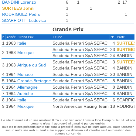
BANDINI Lorenzo
6
1
2
17
SURTEES John
3
1
RODRIGUEZ Pedro
1
1
SCARFIOTTI Ludovico
1
Grands Prix
n
Année
Grand Prix
Écurie
N°
Pilote
1
1963
Italie
Scuderia Ferrari SpA SEFAC
4
SURTEES
Scuderia Ferrari SpA SEFAC
23
SURTEES
2
1963
Mexique
Scuderia Ferrari SpA SEFAC
24
BANDINI 
Scuderia Ferrari SpA SEFAC
3
SURTEES
3
1963
Afrique du Sud
Scuderia Ferrari SpA SEFAC
4
BANDINI 
4
1964
Monaco
Scuderia Ferrari SpA SEFAC
20
BANDINI 
5
1964
Grande-Bretagne
Scuderia Ferrari SpA SEFAC
8
BANDINI 
6
1964
Allemagne
Scuderia Ferrari SpA SEFAC
8
BANDINI 
7
1964
Autriche
Scuderia Ferrari SpA SEFAC
8
BANDINI 
8
1964
Italie
Scuderia Ferrari SpA SEFAC
6
SCARFIOT
9
1964
Mexique
North American Racing Team
18
RODRIGU
Ce site Internet est un site amateur. Il n'a aucun lien avec Formula One Group ou la FIA, et son
contenu n'est ni approuvé ni parrainé par ces entités.
Tous les textes présents sur le site sont la propriété exclusive de leurs auteurs. Toute utilisation
sur un autre site web ou tout autre support de diffusion est interdite sauf autorisation des
auteurs concernés.