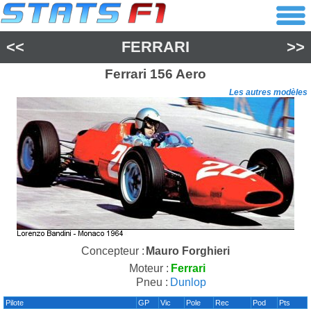
<<
FERRARI
>>
Ferrari
156 Aero
Les autres modèles
Concepteur :
Mauro Forghieri
Moteur :
Ferrari
Pneu :
Dunlop
Pilote
GP
Vic
Pole
Rec
Pod
Pts