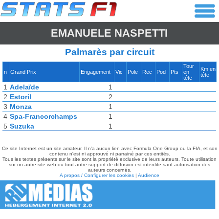
EMANUELE NASPETTI
Palmarès par circuit
Tour
Km en
n
Grand Prix
Engagement
Vic
Pole
Rec
Pod
Pts
en
tête
tête
1
Adelaïde
1
2
Estoril
2
3
Monza
1
4
Spa-Francorchamps
1
5
Suzuka
1
Ce site Internet est un site amateur. Il n'a aucun lien avec Formula One Group ou la FIA, et son
contenu n'est ni approuvé ni parrainé par ces entités.
Tous les textes présents sur le site sont la propriété exclusive de leurs auteurs. Toute utilisation
sur un autre site web ou tout autre support de diffusion est interdite sauf autorisation des
auteurs concernés.
A propos / Configurer les cookies
|
Audience