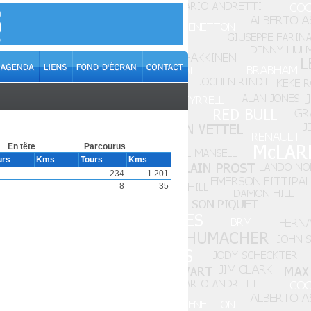
En tête
Parcourus
urs
Kms
Tours
Kms
234
1 201
8
35