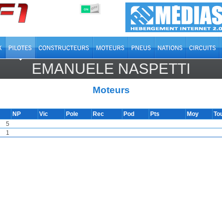
OFF
ON
EMANUELE NASPETTI
Moteurs
NP
Vic
Pole
Rec
Pod
Pts
Moy
To
5
1