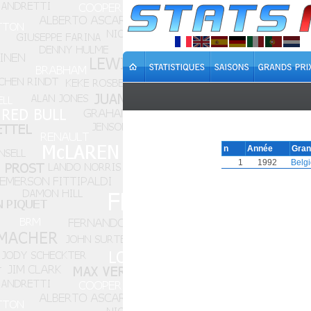
n
Année
Gran
1
1992
Belg