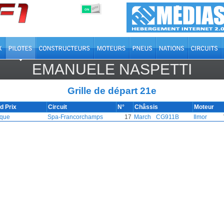
OFF
ON
EMANUELE NASPETTI
Grille de départ 21e
d Prix
Circuit
N°
Châssis
Moteur
ique
Spa-Francorchamps
17
March
CG911B
Ilmor