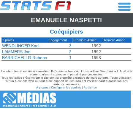
EMANUELE NASPETTI
Coéquipiers
3 pilotes
Engagement
Première Année
Dernière Année
WENDLINGER Karl
3
1992
LAMMERS Jan
2
1992
BARRICHELLO Rubens
1
1993
Ce site Internet est un site amateur. Il n'a aucun lien avec Formula One Group ou la FIA, et son
contenu n'est ni approuvé ni parrainé par ces entités.
Tous les textes présents sur le site sont la propriété exclusive de leurs auteurs. Toute utilisation
sur un autre site web ou tout autre support de diffusion est interdite sauf autorisation des
auteurs concernés.
A propos / Configurer les cookies
|
Audience