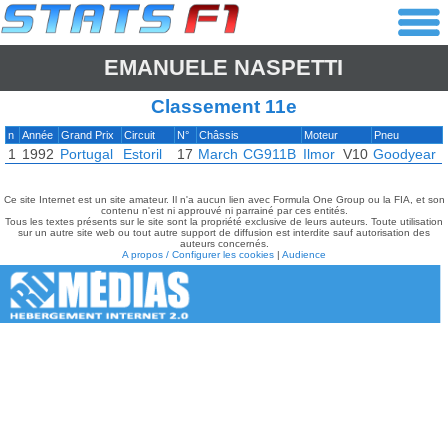
EMANUELE NASPETTI
Classement 11e
n
Année
Grand Prix
Circuit
N°
Châssis
Moteur
Pneu
1
1992
Portugal
Estoril
17
March
CG911B
Ilmor
V10
Goodyear
Ce site Internet est un site amateur. Il n'a aucun lien avec Formula One Group ou la FIA, et son
contenu n'est ni approuvé ni parrainé par ces entités.
Tous les textes présents sur le site sont la propriété exclusive de leurs auteurs. Toute utilisation
sur un autre site web ou tout autre support de diffusion est interdite sauf autorisation des
auteurs concernés.
A propos / Configurer les cookies
|
Audience