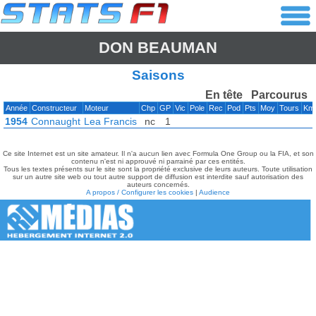
DON BEAUMAN
Saisons
En tête
Parcourus
Année
Constructeur
Moteur
Chp
GP
Vic
Pole
Rec
Pod
Pts
Moy
Tours
Km
1954
Connaught
Lea Francis
nc
1
Ce site Internet est un site amateur. Il n'a aucun lien avec Formula One Group ou la FIA, et son
contenu n'est ni approuvé ni parrainé par ces entités.
Tous les textes présents sur le site sont la propriété exclusive de leurs auteurs. Toute utilisation
sur un autre site web ou tout autre support de diffusion est interdite sauf autorisation des
auteurs concernés.
A propos / Configurer les cookies
|
Audience