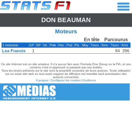
DON BEAUMAN
Moteurs
En tête
Parcourus
1 motoriste
GP
NP
Vic
Pole
Rec
Pod
Pts
Moy
Tours
Kms
Tours
Kms
Lea Francis
1
84
396
Ce site Internet est un site amateur. Il n'a aucun lien avec Formula One Group ou la FIA, et son
contenu n'est ni approuvé ni parrainé par ces entités.
Tous les textes présents sur le site sont la propriété exclusive de leurs auteurs. Toute utilisation
sur un autre site web ou tout autre support de diffusion est interdite sauf autorisation des
auteurs concernés.
A propos / Configurer les cookies
|
Audience