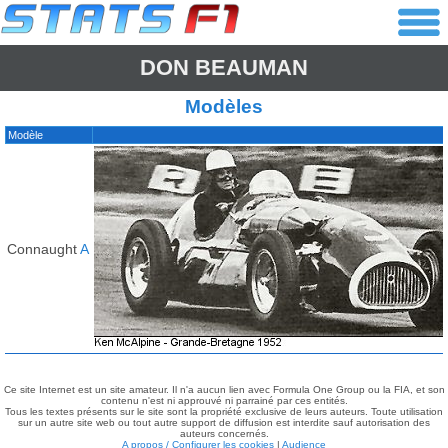
DON BEAUMAN
Modèles
Modèle
Connaught
A
Ce site Internet est un site amateur. Il n'a aucun lien avec Formula One Group ou la FIA, et son
contenu n'est ni approuvé ni parrainé par ces entités.
Tous les textes présents sur le site sont la propriété exclusive de leurs auteurs. Toute utilisation
sur un autre site web ou tout autre support de diffusion est interdite sauf autorisation des
auteurs concernés.
A propos / Configurer les cookies
|
Audience